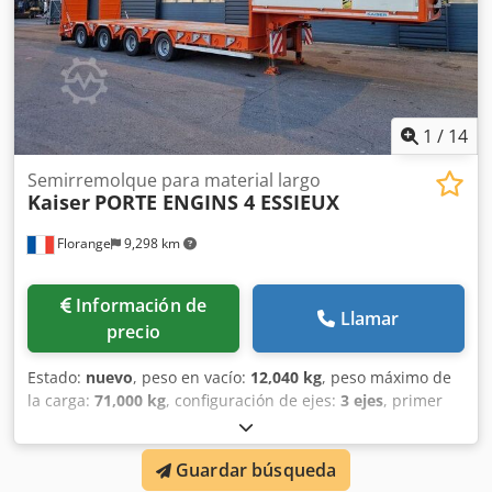
1
/
14
Semirremolque para material largo
Kaiser
PORTE ENGINS 4 ESSIEUX
Florange
9,298 km
Información de
Llamar
precio
Estado:
nuevo
, peso en vacío:
12,040 kg
, peso máximo de
la carga:
71,000 kg
, configuración de ejes:
3 ejes
, primer
registro:
06/2025
, amortiguación:
aire
, capacidad de carga:
58,960 kg
, • Grupo hidráulico 24V • Ensanchadores •
Guardar búsqueda
Plataforma de 8,90 m • Cuello de cisne de 3,45 m, sección