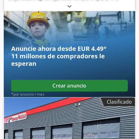
registro:
12/2006
, amortiguación:
aire
, estado del
neumático:
75 %
, capacidad de carga:
32,400 kg
, •
Desbloqueo neumático • Grupo electrohidráulico • Carro
deslizante • Frenos de tambor Dcjdpfxsy U Rt De Ab Uek
Anuncie ahora desde EUR 4.49
*
11 millones de compradores
le
esperan
Crear anuncio
*por anuncio / mes
Clasificado