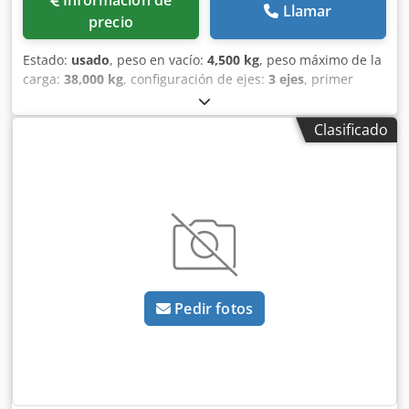
Información de
Llamar
precio
Estado:
usado
, peso en vacío:
4,500 kg
, peso máximo de la
carga:
38,000 kg
, configuración de ejes:
3 ejes
, primer
registro:
05/2009
, longitud total:
12,530 mm
,
amortiguación:
aire
, estado del neumático:
85 %
,
Clasificado
capacidad de carga:
33,500 kg
, • Extensión trasera manual
• Longitud: 12,53 m Dcjdpjzb Rutsfx Ab Uek
Pedir fotos