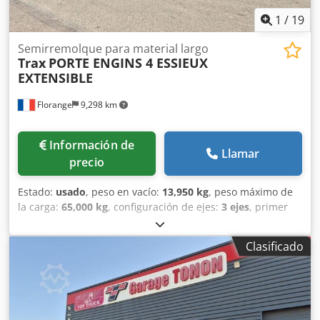
1
/
19
Semirremolque para material largo
Trax
PORTE ENGINS 4 ESSIEUX
EXTENSIBLE
Florange
9,298 km
Información de
Llamar
precio
Estado:
usado
, peso en vacío:
13,950 kg
, peso máximo de
la carga:
65,000 kg
, configuración de ejes:
3 ejes
, primer
registro:
06/2010
, amortiguación:
aire
, estado del
neumático:
20 %
, capacidad de carga:
51,050 kg
, •
Clasificado
Extensible • Primer eje elevable • Último eje
autodireccional • Soportes hidráulicos • Rampas
hidráulicas • Cabrestante • Kit para transporte • Anillas de
amarre • Altura de la plataforma: 93 cm • Longitud útil:
9,75 m • Extensión: 4,50 m • Alargadores hidráulicos •