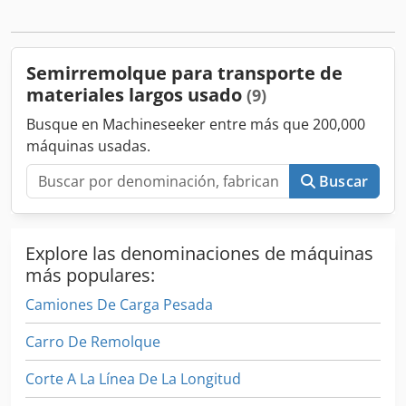
recta • Ancho de 2,53 a 3,00 m • Altura de plataforma 0,90
m • Parte trasera inclinada • Rampas hidráulicas 3 m x 0,90
m • 14 anillas de amarre • Altura de enganche 1.350 mm •
Smartboard • Luces LED • Primer eje elevable • Tercer y
Semirremolque para transporte de
cuarto eje autodireccionales • Frenos de tambor Dcodpfxsx
materiales largos usado
(9)
U E A Ho Ab Ujk • Kit de convoy • Longitud 12,65 m
Busque en Machineseeker entre más que 200,000
máquinas usadas.
Buscar
Explore las denominaciones de máquinas
más populares:
Camiones De Carga Pesada
Carro De Remolque
Corte A La Línea De La Longitud