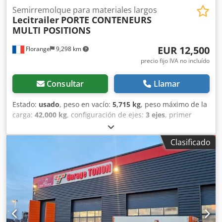
Semirremolque para materiales largos
Lecitrailer
PORTE CONTENEURS
MULTI POSITIONS
EUR 12,500
Florange
9,298 km
precio fijo IVA no incluído
Consultar
Llamar
Estado:
usado
, peso en vacío:
5,715 kg
, peso máximo de la
carga:
42,000 kg
, configuración de ejes:
3 ejes
, primer
registro:
05/2017
, amortiguación:
aire
, estado del
neumático:
65 %
, capacidad de carga:
36,285 kg
, Múltiples
Clasificado
posiciones 20’, 30’, 40’, 45’ Extensible delantero y trasero
Cajón trasero manual Caja de almacenamiento Dcjdpfox E
Uuysx Ab Ujk Frenos de disco Primer eje elevable Tercer
eje autodireccional