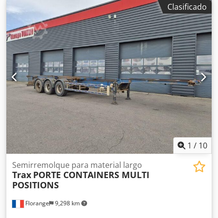
amortiguación:
aire
, estado del neumático:
55 %
,
Clasificado
capacidad de carga:
33,300 kg
, • Longitud: 12,46 m •
Frenos de tambor Dcsdpfxey Tqazo Ab Uok
1
/
10
Semirremolque para material largo
Trax
PORTE CONTAINERS MULTI
POSITIONS
Florange
9,298 km