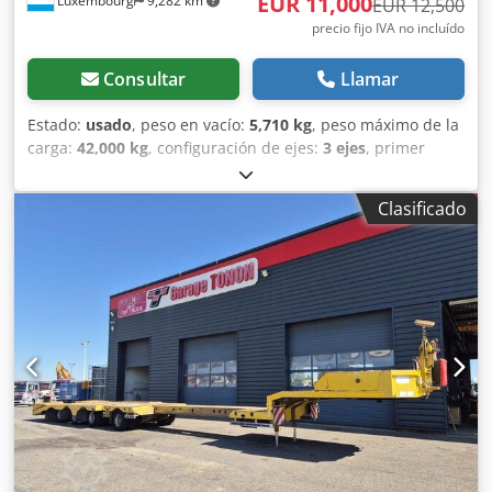
EUR 11,000
Luxembourg
9,282 km
EUR 12,500
precio fijo IVA no incluído
Consultar
Llamar
Estado:
usado
, peso en vacío:
5,710 kg
, peso máximo de la
carga:
42,000 kg
, configuración de ejes:
3 ejes
, primer
registro:
06/2017
, amortiguación:
aire
, capacidad de carga:
36,290 kg
, 20" 30" 40" 45" CAJA DE ALMACENAMIENTO
Clasificado
CAJÓN MANUAL EXTENSIBLE DELANTERO Y TRASERO
PRIMER EJE ELEVABLE Djdpfxsx E Sbwe Ab Ueck