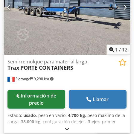
1
/
12
Semirremolque para material largo
Trax
PORTE CONTAINERS
Florange
9,298 km
Información de
Llamar
precio
Estado:
usado
, peso en vacío:
4,700 kg
, peso máximo de la
carga:
38,000 kg
, configuración de ejes:
3 ejes
, primer
registro:
06/1999
, longitud total:
12,460 mm
,