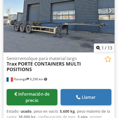
Anchura de 2,50 a 3,10 m • Panel trasero inclinado: 2,00 m
• Cuello de cisne: 2,80 m Dcsdpfxezqv Hlo Ab Usk
1
/
13
Semirremolque para material largo
Trax
PORTE CONTAINERS MULTI
POSITIONS
Florange
9,298 km
Información de
Llamar
precio
Estado:
usado
, peso en vacío:
5,600 kg
, peso máximo de la
carga:
38,000 kg
, configuración de ejes:
3 ejes
, primer