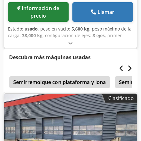
Información de
Llamar
precio
Estado:
usado
, peso en vacío:
5,600 kg
, peso máximo de la
carga:
38,000 kg
, configuración de ejes:
3 ejes
, primer
registro:
08/2005
, longitud total:
12,360 mm
,
amortiguación:
aire
, estado del neumático:
80 %
,
capacidad de carga:
32,400 kg
, • Desbloqueo neumático
Descubra más máquinas usadas
Dedpfxjy Tcf Nj Ab Usck • Grupo electrohidráulico • Carro
deslizante • Longitud: 12,36 m • Frenos de tambor
r
Semirremolque con plataforma y lona
Semirrem
Clasificado