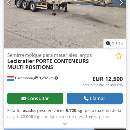
1
/
12
Semirremolque para materiales largos
Lecitrailer
PORTE CONTENEURS
MULTI POSITIONS
EUR 12,500
Luxembourg
9,282 km
precio fijo IVA no incluído
Consultar
Llamar
Estado:
usado
, peso en vacío:
5,720 kg
, peso máximo de la
carga:
42,000 kg
, configuración de ejes:
3 ejes
, primer
registro:
07/2019
, amortiguación:
aire
, estado del
neumático:
30 %
, capacidad de carga:
36,280 kg
, •