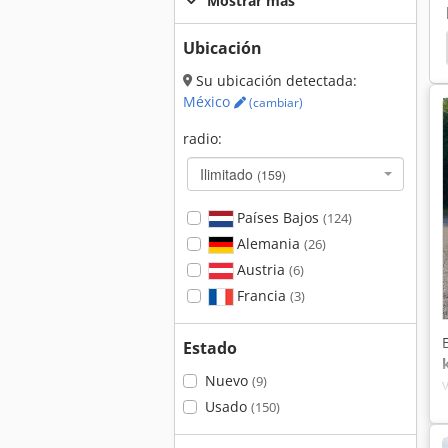
Mostrar más
Ubicación
Fiat 766
Fiat 7090
Fiat 640
Fiat 4566
Su ubicación detectada:
México
(cambiar)
radio:
Ilimitado
(159)
Países Bajos
(124)
Alemania
(26)
Austria
(6)
Francia
(3)
Estado
Nuevo
(9)
Usado
(150)