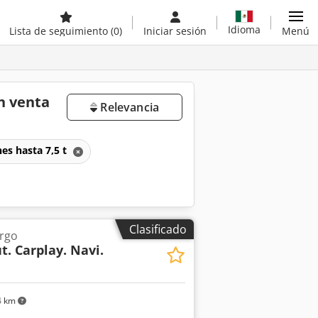
Idioma
Lista de seguimiento
(0)
Iniciar sesión
Menú
n venta
Relevancia
es hasta 7,5 t
Clasificado
argo
t. Carplay. Navi.
4 km