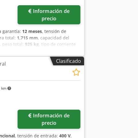
Información de
precio
a garantía:
12 meses
, tensión de
ura total:
1,715 mm
, capacidad del
, peso total:
925 kg
, tipo de corriente
al industrial de alto rendimiento,
k Diseño: Construcción reforzada y
Clasificado
ral
 de 30 minutos. Herramienta: Espiral
s normas CE y ROHS. Ficha técnica
kg | Potencia 2,6/5,2 kW | Peso 512 kg
/7,5 kW | Peso 670 kg - Modelo SP160:
9 km
25 kg
Información de
precio
ncional
, tensión de entrada:
400 V
,