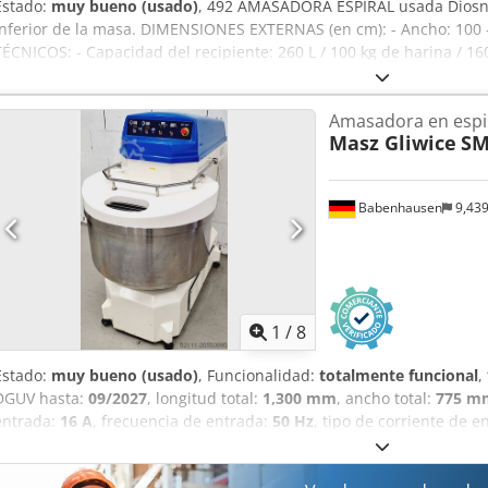
Estado:
muy bueno (usado)
, 492 AMASADORA ESPIRAL usada Diosn
inferior de la masa. DIMENSIONES EXTERNAS (en cm): - Ancho: 100 -
TÉCNICOS: - Capacidad del recipiente: 260 L / 100 kg de harina / 16
Alimentación: 3×400 V / 50 Hz - Peso: 1700 kg Dcodpfx Adszrn Eijwok 
Opciones disponibles con coste adicional: transporte del equipo
Amasadora en espi
RUSO Y UCRANIANO.
Masz Gliwice
SM
Babenhausen
9,43
1
/
8
Estado:
muy bueno (usado)
, Funcionalidad:
totalmente funcional
,
DGUV hasta:
09/2027
, longitud total:
1,300 mm
, ancho total:
775 m
entrada:
16 A
, frecuencia de entrada:
50 Hz
, tipo de corriente de e
CV)
, fusible eléctrico:
16 A
, AMASADORA ESPIRAL TOP Masz SM 120 
muy robusta. Fácil de manejar. Amasadora con 2 temporizadores. I