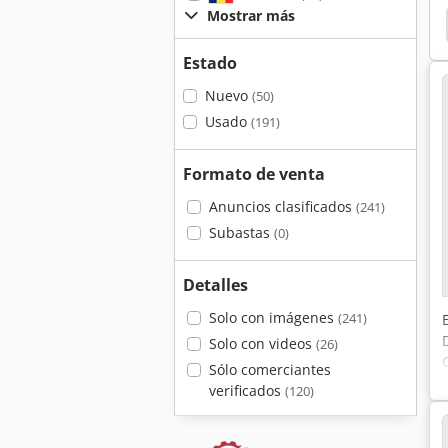
Mostrar más
er Champion 375
Kemper 64100
Kemper 375
Estado
Nuevo
(50)
Usado
(191)
Formato de venta
Anuncios clasificados
(241)
Subastas
(0)
Detalles
Solo con imágenes
(241)
Solo con videos
(26)
Sólo comerciantes
verificados
(120)