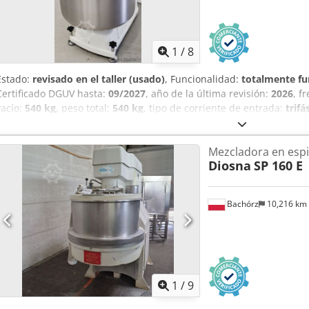
1
/
8
Estado:
revisado en el taller (usado)
, Funcionalidad:
totalmente fu
Certificado DGUV hasta:
09/2027
, año de la última revisión:
2026
, f
vacío:
540 kg
, peso total:
540 kg
, tipo de corriente de entrada:
trifá
espiral Kemper SP 75 L ¡Una amasadora probada y fiable para sus 
Adweck Amasadora espiral con 2 velocidades Cuba y espiral de ac
Mezcladora en espi
kg de masa Conexión: 400 V ¡Mecanismo robusto! Amasadora usada,
Diosna
SP 160 E
servicio de piezas de repuesto ¡Calidad de un taller especializado
experiencia! Opcional: Contrato de mantenimiento Caja de piezas 
¡Nuestros paquetes de servicio marcan la diferencia! Servicio de en
Bachórz
10,216 km
marcha ¡Visítenos!
1
/
9