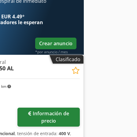
ndicador de temperatura. Cuba y
spiral de inmediato
ecemos la certificación DGUV V3.
 x 1360/1800 mm (ancho x profundidad
 EUR 4.49
*
to. Opciones: Servicio de entrega.
radores
le esperan
e repuesto para mayor seguridad.
s muchas más amasadoras espirales en
Crear anuncio
*por anuncio / mes
Clasificado
ral
50 AL
9 km
Información de
precio
ncional
, tensión de entrada:
400 V
,