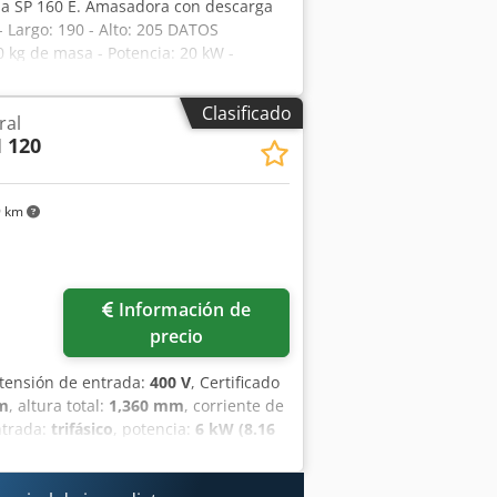
a SP 160 E. Amasadora con descarga
 Largo: 190 - Alto: 205 DATOS
0 kg de masa - Potencia: 20 kW -
El precio indicado es el precio neto.
. HABLAMOS INGLÉS, ALEMÁN, FRANCÉS,
Clasificado
ral
 120
9 km
Información de
precio
 tensión de entrada:
400 V
, Certificado
m
, altura total:
1,360 mm
, corriente de
ntrada:
trifásico
, potencia:
6 kW (8.16
Amasadora con tecnología avanzada y
luminación de la cuba y botón de