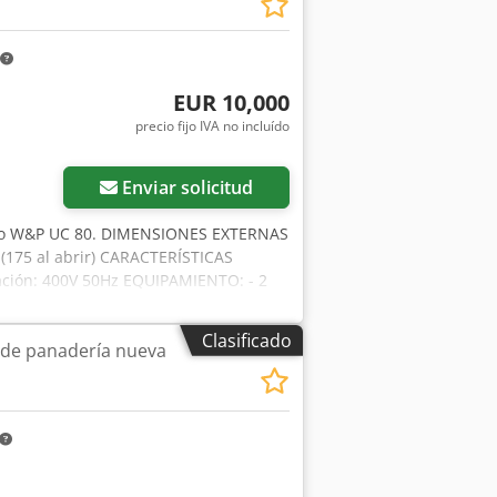
EUR 10,000
precio fijo IVA no incluído
Enviar solicitud
delo W&P UC 80. DIMENSIONES EXTERNAS
 (175 al abrir) CARACTERÍSTICAS
tación: 400V 50Hz EQUIPAMIENTO: - 2
disponibles con cargo adicional:
SO Y UCRANIANO.
Clasificado
 de panadería nueva