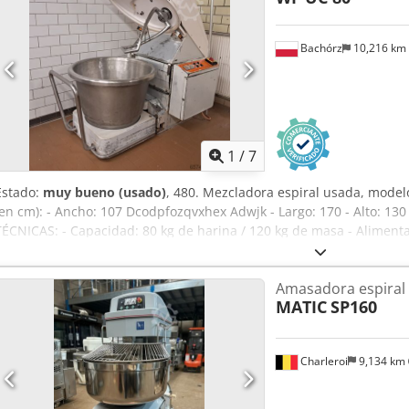
Bachórz
10,216 km
1
/
7
Estado:
muy bueno (usado)
, 480. Mezcladora espiral usada, mo
(en cm): - Ancho: 107 Dcodpfozqvxhex Adwjk - Largo: 170 - Alto: 130
TÉCNICAS: - Capacidad: 80 kg de harina / 120 kg de masa - Alimen
bandejas extraíbles El precio indicado es el precio neto. Opciones 
transporte del equipo. HABLAMOS INGLÉS, ALEMÁN, FRANCÉS, RU
Amasadora espiral
MATIC
SP160
Charleroi
9,134 km