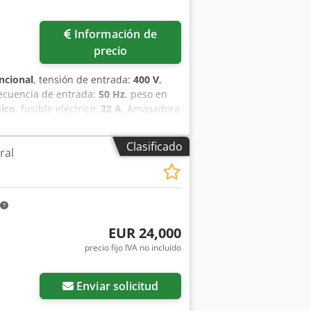
Información de
precio
ncional
, tensión de entrada:
400 V
,
recuencia de entrada:
50 Hz
, peso en
sico
, fusible eléctrico:
32 A
, Amasadora
masas! 2 temporizadores Djdpjzrrqvofx
ero inoxidable para un máximo de 120
Clasificado
ral
 reacondicionada con garantía +
! ¡Aproveche más de 35 años de
de repuesto para mayor seguridad
trega Instrucciones y puesta en
EUR 24,000
precio fijo IVA no incluído
Enviar solicitud