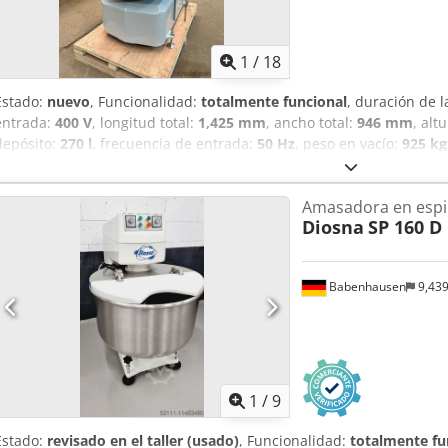
1
/
18
Estado:
nuevo
, Funcionalidad:
totalmente funcional
, duración de l
entrada:
400 V
, longitud total:
1,425 mm
, ancho total:
946 mm
, alt
depósito:
270 l
, frecuencia de entrada:
50 Hz
, peso en vacío:
925 kg
de entrada:
trifásico
, potencia:
15.5 kW (21.07 CV)
, Amasadora espir
ideal para panaderías, pastelerías y pizzerías. Dcsdpfjzrpicjx Adwo
Amasadora en espi
transmisión por correa. Velocidad: 2 velocidades con temporizador
Diosna
SP 160 D
monobloco para un amasado optimizado. Seguridad: Cumple con la
(según el modelo) - Modelo SP80: Cubeta de 134 L | Harina máx. 50 
- Modelo SP120: Cubeta de 194 L | Harina máx. 75 kg | Potencia 3,7
Babenhausen
9,43
Cubeta de 270 L | Harina máx. 100 kg | Potencia 5,5/10 kW | Peso 9
1
/
9
Estado:
revisado en el taller (usado)
, Funcionalidad:
totalmente fu