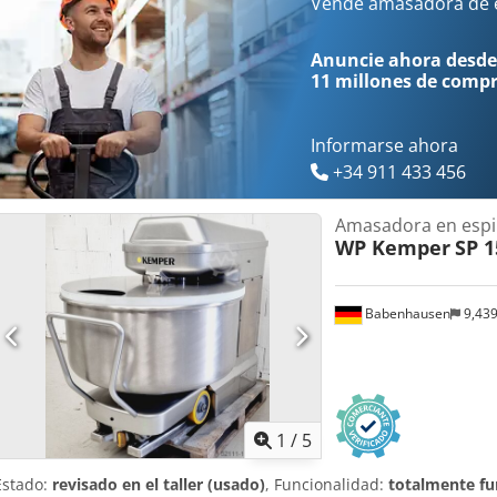
parada de emergencia. Campana para evitar el polvo de harina y i
Vende amasadora de e
espiral de acero inoxidable. La máquina es móvil. Solo nosotros ofr
Conexión de 400 V, enchufe CEE de 16 A. Dimensiones: 775 x 1300
Anuncie ahora desde
x alto). Máquina usada. Con garantía y servicio de piezas de repues
11 millones de comp
Paquete de servicio. Contrato de mantenimiento. Caja de piezas d
Djdpfx Ajxxgmxsdwjck Instrucciones y puesta en marcha. ¡Tenemo
stock!
Informarse ahora
+34 911 433 456
Amasadora en espi
WP Kemper
SP 1
Babenhausen
9,43
1
/
5
Estado:
revisado en el taller (usado)
, Funcionalidad:
totalmente fu