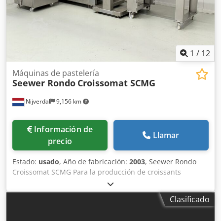
1
/
12
Máquinas de pastelería
Seewer Rondo
Croissomat SCMG
Nijverdal
9,156 km
Información de
Llamar
precio
Estado:
usado
, Año de fabricación:
2003
, Seewer Rondo
Croissomat SCMG Para la producción de croissants
rellenos, este modelo compacto de Croissomat está
equipado adicionalmente con un dispositivo de llenado y
Clasificado
una unidad de envoltura especial. Año de construcción
2003 Para croissants rellenos y sin relleno Masas