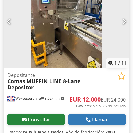
1
/
11
Depositante
Comas
MUFFIN LINE 8-Lane
Depositor
EUR 12,000
Worcestershire
8,624 km
EUR 24,000
EXW precio fijo IVA no incluído
Consultar
Llamar
Estado:
muy bueno (usado)
, Año de fabricación:
2003
,