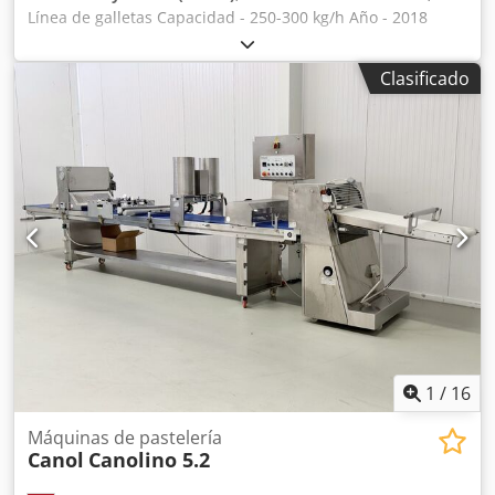
Línea de galletas Capacidad - 250-300 kg/h Año - 2018
Mezcladora de masa para 100 kg por lote, Chjdpfx Asw
Nxvujmusa Moldeadora rotativa de galletas de 800 mm de
Clasificado
ancho, Horno túnel, banda de malla metálica de 500 mm
de ancho, zona de horneado de 18 m, cinta de entrada de
1,5 m y cinta de salida de 1,5 m, total 21 m, eléctrico, 4
zonas de temperatura controladas con control
independiente de la zona superior e inferior, seguimiento
automático de la banda.
1
/
16
Máquinas de pastelería
Canol
Canolino 5.2