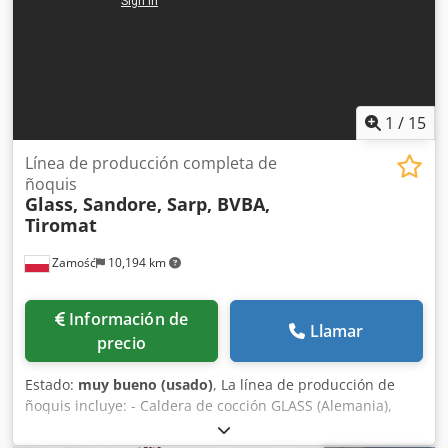
1
/
15
Línea de producción completa de
ñoquis
Glass, Sandore, Sarp, BVBA,
Tiromat
Zamość
10,194 km
Información de
Llamar
precio
Estado:
muy bueno (usado)
, La línea de producción de
ñoquis incluye: - Caldera de cocción GLASS (Alemania),
modelo PRO-3, de 500 litros de capacidad, con apertura,
sistema de agitación, vacío y refrigeración. - Columna de