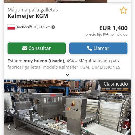
Máquina para galletas
Kalmeijer
KGM
EUR 1,400
Bachórz
10,216 km
precio fijo IVA no incluído
Consultar
Llamar
Estado:
muy bueno (usado)
, 494 – Máquina usada para
fabricar galletas, modelo Kalmeijer KGM. DIMENSIONES
EXTERIORES (en cm): - Ancho: 168 - Largo: 55 Chjdpezrn N
Uofx Amuea - Alto: 124 ESPECIFICACIONES TÉCNICAS: -
Clasificado
Ancho de trabajo: 24 cm - Rendimiento: aproximadamente
2–5 kg de masa/minuto - Potencia: 2,4 kW - Alimentación:
400 V, 3N~, 50 Hz - Peso: 134 kg El precio indicado es
precio neto. Opciones adicionales disponibles con costo
adicional: transporte del equipo. HABLAMOS INGLÉS,
ALEMÁN, FRANCÉS, RUSO Y UCRANIANO.