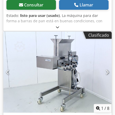
una altura de 260 cm + un tramo recto de 20 metros.
Consultar
Llamar
Estado:
listo para usar (usado)
, La máquina para dar
forma a barras de pan está en buenas condiciones, con
una lona y rodamientos nuevos. Lista para empezar a
funcionar. Cedek E Htvepfx Amujha
Clasificado
1
/
8