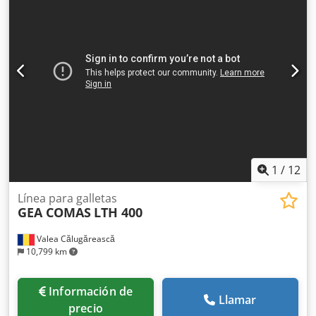
laminadas y no laminadas Hasta 900 croissants sin relleno
por fila y hora (máximo 4500 piezas), de dos a cinco filas
Chedpfxowgwwgo Amuja Hasta 700 croissants rellenos por
fila y hora (máximo 2800 piezas), de dos a tres filas
Calibrador construido en 1997 Dispositivo de llenado
neumático construido en 2006, descarga rellenos blandos
a sólidos en dos a cuatro filas. Incluso procesa rellenos con
pequeños trozos de fruta o verdura sin ningún problema.
Ancho de cinta de masa utilizable aprox. 530 milímetros
Velocidad de la cinta transportadora 9 m/min Se incluye 1
cuchillo de corte, hay cuchillos de corte adicionales
disponibles Fotos ANTES de la revisión
1
/
12
Línea para galletas
GEA COMAS
LTH 400
Valea Călugărească
10,799 km
Información de
Llamar
precio