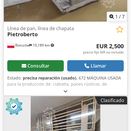
1
/
7
Línea de pan, línea de chapata
Pietroberto
EUR 2,500
Rzeszów
10,189 km
precio fijo IVA no incluído
Consultar
Llamar
Estado:
precisa reparación (usado)
, 672 MÁQUINA USADA
para la producción de: ciabatta, panes rústicos, de
diferentes tamaños y grosores. La máquina requiere
reparación. Csdpfepm Hmzsx Amujha DIMENSIONES
Clasificado
EXTERIORES: -longitud: 300, -ancho: 85 -altura: 155. El
equipo se encuentra en nuestro almacén (36-068 Bachórz)
Existe la posibilidad de realizar la reparación, instalación,
puesta en marcha y emisión de garantía por nuestra parte.
El precio indicado es neto. HABLAMOS INGLÉS, ALEMÁN,