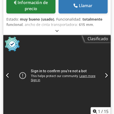
Información de
Llamar
precio
Estado:
muy bueno (usado)
, Funcionalidad:
totalmente
funcional
, ancho de cinta transportadora:
615 mm
,
tensión de entrada:
400 V
, longitud total:
700 mm
,
anchura de trabajo:
700 mm
, ancho total:
2,500 mm
,
Clasificado
altura total:
850 mm
, Mesa de corte Fritsch Modelo: FT
250/700 con rodillo de corte longitudinal y transversal
cubierta protectora para la herramienta de corte cinta de
corte lisa diseño sencillo y robusto conexión de 400 V,
enchufe CEE de 16 A dimensiones: 2500 x 700 x 850 mm
(ancho x profundidad x alto) equipo usado Csdpfxozfynpj
Amueha ¡Visite nuestra amplia exposición!
1
/
15