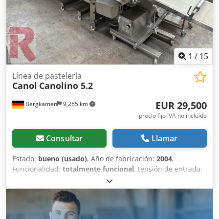
1
/
15
Línea de pastelería
Canol
Canolino 5.2
EUR 29,500
Bergkamen
9,265 km
precio fijo IVA no incluído
Consultar
Llamar
Estado:
bueno (usado)
, Año de fabricación:
2004
,
Funcionalidad:
totalmente funcional
, tensión de entrada:
400 V
, longitud total:
6,700 mm
, anchura de trabajo:
650
mm
, ancho total:
1,100 mm
, longitud de la mesa:
5,200
mm
, Línea de pastelería fina "Canolino" 5.2 (con una
longitud total de aprox. 670 cm) Línea de procesamiento