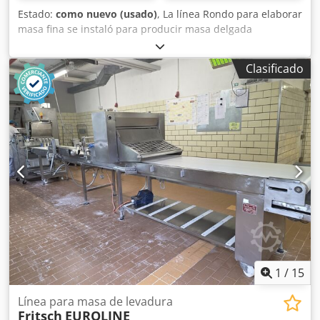
Estado:
como nuevo (usado)
, La línea Rondo para elaborar
masa fina se instaló para producir masa delgada
destinada a la fabricación de samosas, pero puede
utilizarse para la producción de cualquier tipo de masa
Clasificado
fina. Comienza con una cinta transportadora elevada, una
extrusora de masa con 6 rodillos de 650 mm de ancho,
varias cintas transportadoras de 700 mm de ancho con
cortadoras y sistemas de eliminación de polvo. Se
configuró para cortar la masa en tiras de 75 x 173 mm (8
tiras por hoja), 90 x 213 mm (7 tiras por hoja) y 110 x 254
mm (5 tiras por hoja). Primero debemos verificar si todas
las dimensiones están presentes, aunque no está
confirmado, solo lo hemos leído en el formulario de
pedido. La línea tiene aproximadamente 22 metros de
largo. Todas las cintas están deterioradas; esta máquina
ha estado almacenada en condiciones seguras durante
muchos años, ya que no se podía vender a la competencia
en el Reino Unido. Cjdpfsh Rwlfsx Amueha
1
/
15
Línea para masa de levadura
Fritsch
EUROLINE