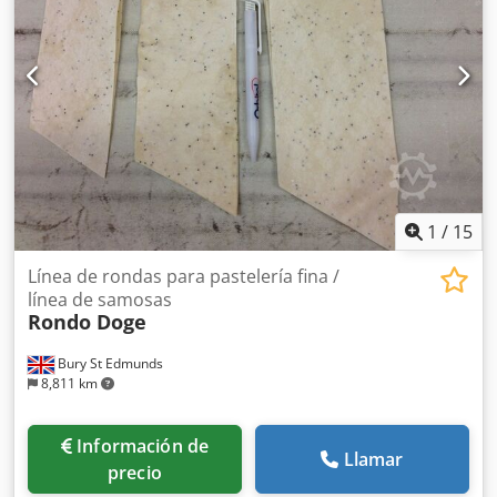
por lo que solo tiene 11 800 horas de funcionamiento.
Cedpfjiabu Uex Amuoha
1
/
15
Línea de rondas para pastelería fina /
línea de samosas
Rondo Doge
Bury St Edmunds
8,811 km
Información de
Llamar
precio