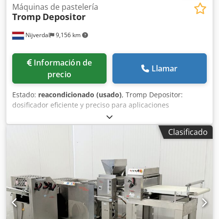
Máquinas de pastelería
Tromp
Depositor
Nijverdal
9,156 km
Información de
Llamar
precio
Estado:
reacondicionado (usado)
, Tromp Depositor:
dosificador eficiente y preciso para aplicaciones
alimentarias con productos semilíquidos. Barra de
pulverización con 5 boquillas. Panel de control digital
Clasificado
Siemens LOGO. Rodillos de alimentación con control de
frecuencia. Chjdpfx Ajzh If Ujmusa