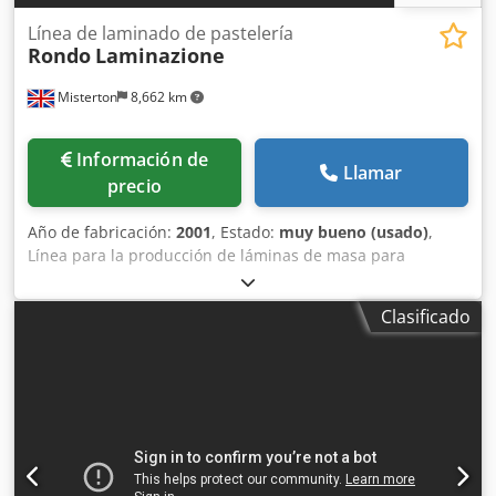
Línea de laminado de pastelería
Rondo
Laminazione
Misterton
8,662 km
Información de
Llamar
precio
Año de fabricación:
2001
, Estado:
muy bueno (usado)
,
Línea para la producción de láminas de masa para
repostería Rondo Modelo: Laminazione Año 2001,
fabricada en acero inoxidable, longitud total de 7000 mm.
Clasificado
Esta línea consta de una sección de alimentación: cabezal
satélite con múltiples rodillos, alisador transversal y,
posteriormente, calibrador, que permite obtener masa de
hojaldre a partir de bloques o porciones, ajustando el
ancho final a 600 mm y el grosor a 2-3 mm. Se entrega
completa con los esquemas eléctricos y los manuales
correspondientes. Cedpeiuzdysfx Amujha