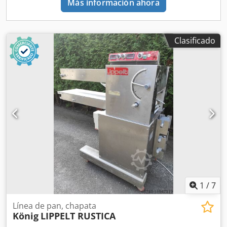
Más información ahora
Clasificado
1
/
7
Línea de pan, chapata
König
LIPPELT RUSTICA