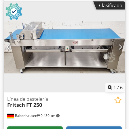
cruz, - encaje en hojas 60x80, 60x100. DIMENSIONES
Clasificado
EXTERIORES (en cm): - l.325, - ancho 125, - H 280. Chodpju
Iuliefx Amuja La unidad se encuentra en nuestro almacén
(36-068 Bachórz) Opciones a pagar: transporte,
reacondicionamiento, montaje, puesta en marcha. El
precio es neto. HABLAMOS INGLÉS, ALEMÁN, FRANCÉS,
RUSO, UCRANIANO.
1
/
6
Línea de pastelería
Fritsch
FT 250
Babenhausen
9,439 km