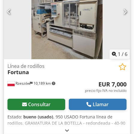
FRANCÉS, RUSO, UCRANIANO.
1
/
6
Línea de rodillos
Fortuna
EUR 7,000
Rzeszów
10,189 km
precio fijo IVA no incluído
Consultar
Llamar
Estado:
bueno (usado)
, 950 USADO Fortuna línea de
rodillos. GRAMATURA DE LA BOTELLA - redondeada - 40-90
g DATOS TÉCNICOS (en cm): - marcado: kaiser, margarita,