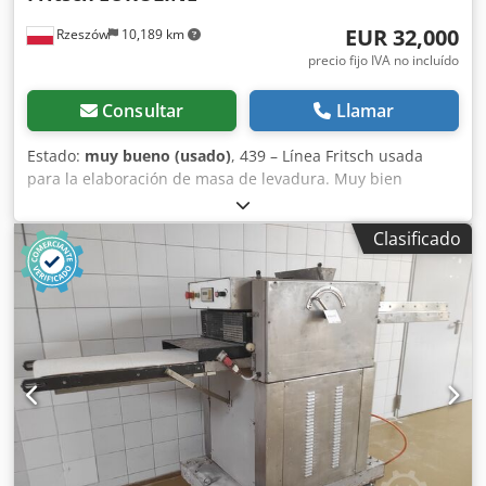
EUR 32,000
Rzeszów
10,189 km
precio fijo IVA no incluído
Consultar
Llamar
Estado:
muy bueno (usado)
, 439 – Línea Fritsch usada
para la elaboración de masa de levadura. Muy bien
equipada, en buen estado y en perfecto funcionamiento.
Incluye numerosos accesorios. DIMENSIONES EXTERNAS
Clasificado
(en cm): - Longitud: 900, - Anchura útil: 65. Los equipos
están disponibles para su inspección en nuestro almacén
(36-068 Bachórz, Polonia). Opciones adicionales de pago:
transporte, montaje y puesta en marcha del equipo. El
precio indicado es el precio neto. HABLAMOS INGLÉS,
ALEMÁN, FRANCÉS, RUSO Y UCRANIANO. Chedpszif H Ejfx
Amuoa