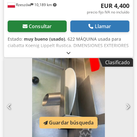
EUR 4,400
Rzeszów
10,189 km
precio fijo IVA no incluído
Consultar
Llamar
Estado:
muy bueno (usado)
, 622 MÁQUINA usada para
ciabatta Koenig Lippelt Rustica. DIMENSIONES EXTERIORES
(en cm): - ancho: 180, - largo: 75, - alto: 153. DATOS
TÉCNICOS: - peso: 20–700 g, - 4 rodillos de corte. La
Clasificado
máquina está lista para ser inspeccionada en nuestro
almacén (36-068 Bachórz, Polonia). Opciones de pago
disponibles: transporte. Cjdsnpxl Dspfx Amueha El precio
indicado es neto. Hablamos inglés, alemán, francés, ruso y
ucraniano.
Guardar búsqueda