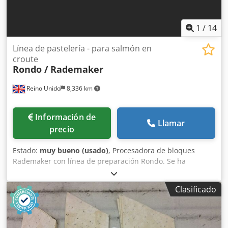
1
/
14
Línea de pastelería - para salmón en
croute
Rondo / Rademaker
Reino Unido
8,336 km
Información de
Llamar
precio
Estado:
muy bueno (usado)
, Procesadora de bloques
Rademaker con línea de preparación Rondo. Se ha
utilizado para producir «Salmón en hojaldre» para las
principales cadenas de supermercados del Reino Unido.
Clasificado
Toda la línea se encuentra en excelentes condiciones y,
obviamente, se puede adaptar fácilmente para procesar
otros productos, como empanadas, rollitos de salchicha,
etc. Se ha utilizado principalmente de forma estacional,