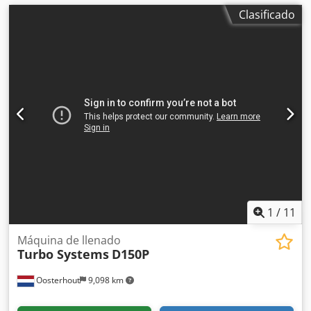
Clasificado
1
/
11
Máquina de llenado
Turbo Systems
D150P
Oosterhout
9,098 km