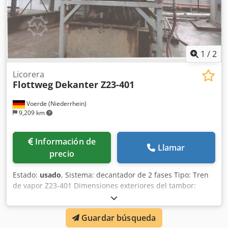
1
/
2
Licorera
Flottweg
Dekanter Z23-401
Voerde (Niederrhein)
9,209 km
Información de
Llamar
precio
Estado:
usado
, Sistema: decantador de 2 fases Tipo: Tren
de vapor Z23-401 Dimensiones exteriores del tambor:
aprox. 320 mm Decantador de 2 fases: descarga con
concentrado a través de disco descascarillador Desagüe:
Guardar búsqueda
regulable desde el exterior con 1 bar de presión Velocidad