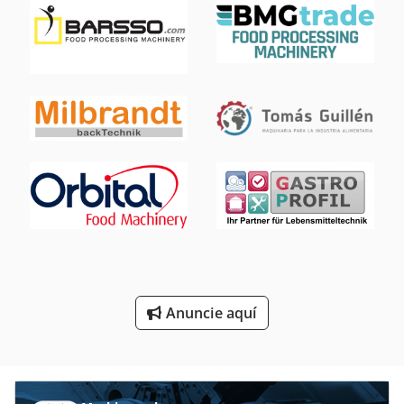
Precintadora De
Purificador De
Recolectores De
Secadora De Condensación
Secadores De Convección
Separador De
Sistema De Extracción De
Transportador De
Anuncie aquí
Transporte De
Áreas De Aplicación