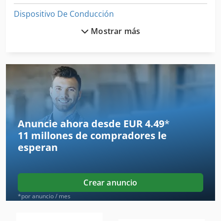
Dispositivo De Conducción
Mostrar más
Dispositivo De Limpieza
Dispositivo De Preparación
Dispositivo De Puesta A
Dispositivo De Recogida De Aceites Usados
Dispositivo De Torneado
Anuncie ahora desde EUR 4.49
*
11 millones de compradores
le
Dispositivos De Mando
esperan
Dosificador De
Evaporador De
Crear anuncio
Nivelador De
*por anuncio / mes
Plantas De Destilación