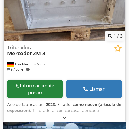
1
/
3
Trituradora
Mercodor
ZM 3
Frankfurt am Main
9,408 km
Información de
Llamar
precio
Año de fabricación:
2023
, Estado:
como nuevo (artículo de
exposición)
, Trituradora, con carcasa fabricada
íntegramente en acero inoxidable y equipada con cuchillas
de Hardox. Crsdpfsi D Dwijx Afvof Potencia del motor: 11
kW.