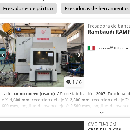
Fresadoras de pórtico
Fresadoras de herramientas u
Fresadora de banc
Rambaudi
RAMF
Corciano
10,066 k
1
/
6
Estado:
como nuevo (usado)
, Año de fabricación:
2007
, Funcionali
eje X:
1,600 mm
, recorrido del eje Y:
2,500 mm
, recorrido del eje Z:
1,600 mm
, longitud de avance eje Y:
2,500 mm
, longitud de avance
40,000 m/min
, avance rápido eje Z:
40,000 m/min
, avance eje X:
40
m/min
, posición del cabezal de fresado:
verticale
, velocidad del ca
CME FU-3 CM
mesa:
1,200 mm
, carga de la mesa:
3,000 kg
, longitud de la mesa: