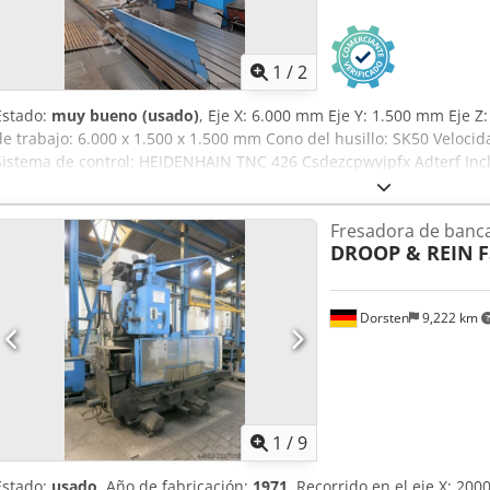
1
/
2
Estado:
muy bueno (usado)
, Eje X: 6.000 mm Eje Y: 1.500 mm Eje
de trabajo: 6.000 x 1.500 x 1.500 mm Cono del husillo: SK50 Velocid
Sistema de control: HEIDENHAIN TNC 426 Csdezcpwvjpfx Adterf In
reacondicionada en 2002, se encuentra en muy buen estado y pued
funcionamiento.
Fresadora de banca
DROOP & REIN
F
Dorsten
9,222 km
1
/
9
Estado:
usado
, Año de fabricación:
1971
, Recorrido en el eje X: 20