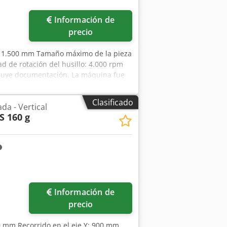
Pedir más fotos
Información de
precio
 Z: 1.500 mm Tamaño máximo de la pieza
ad de rotación del husillo: 4.000 rpm
cluye documentación. La máquina fue
e ser inspeccionada en
Clasificado
da - Vertical
S 160 g
Información de
precio
00 mm Recorrido en el eje Y: 900 mm