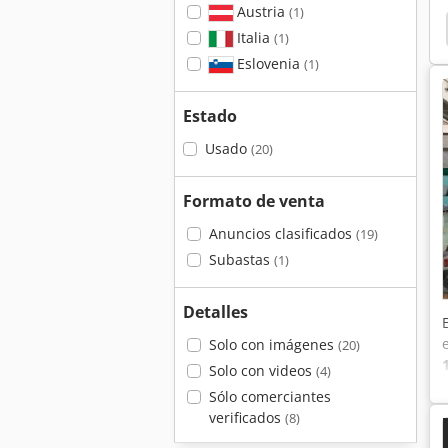
Austria
(1)
c - Fresadora
Fresadoras Cnc
Fresadora Cnc
Italia
(1)
Eslovenia
(1)
Estado
Usado
(20)
Formato de venta
Anuncios clasificados
(19)
Subastas
(1)
Detalles
Solo con imágenes
(20)
Solo con videos
(4)
Sólo comerciantes
verificados
(8)