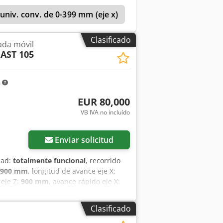
niv. conv. de 0-399 mm (eje x)
Fresadora De Bancad
Clasificado
ada móvil
AST 105
m
EUR 80,000
VB IVA no incluído
Enviar solicitud
dad:
totalmente funcional
, recorrido
900 mm
, longitud de avance eje X:
 eje Z:
900 mm
, avance rápido eje X:
,000 m/min
, Avance eje Z:
40,000
bezal (máx.):
24,000 rpm
, ancho de la
Clasificado
1,200 mm
, altura de la mesa:
1,200