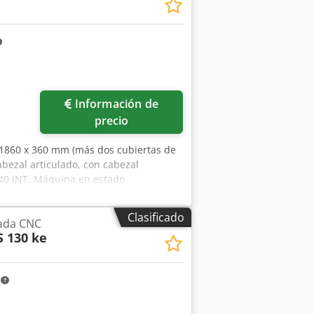
 móvil Rambaudi RAMFAST 105 como
do. Crodpoy Uhq Hofx Adtof Si tiene
 un mensaje o llamarnos.
Información de
precio
1860 x 360 mm (más dos cubiertas de
ezal articulado, con cabezal
o 40 INT. Máquina en estado
Clasificado
ada CNC
S 130 ke
m