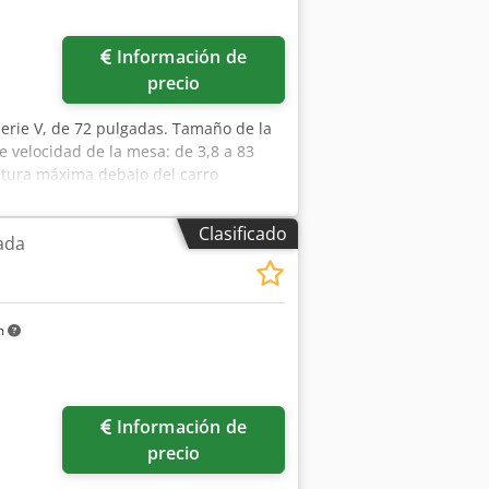
Información de
precio
serie V, de 72 pulgadas. Tamaño de la
 velocidad de la mesa: de 3,8 a 83
ltura máxima debajo del carro
lgadas. Recorrido del carro: 38
al: 40 CV. Sistema de lectura digital
Clasificado
ada
m
Información de
precio