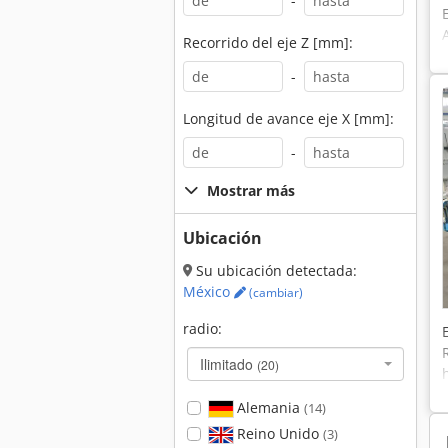
-
Recorrido del eje Z [mm]:
-
Longitud de avance eje X [mm]:
p
-
Mostrar más
Ubicación
Su ubicación detectada:
México
(cambiar)
radio:
Ilimitado
(20)
Alemania
(14)
Reino Unido
(3)