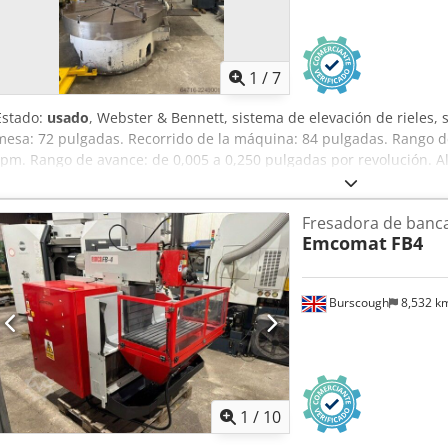
1
/
7
Estado:
usado
, Webster & Bennett, sistema de elevación de rieles, 
mesa: 72 pulgadas. Recorrido de la máquina: 84 pulgadas. Rango de
rpm. Rango de avance: de 0,005 a 0,250 pulgadas por revolución. A
transversal: 48 pulgadas. Altura máxima debajo de la torreta: 48 pu
pulgadas. 4 mordazas estándar. Crsdpfx Aezrm Sbsdtof Motor princip
Fresadora de banc
Newall de 2 ejes.
Emcomat
FB4
Burscough
8,532 k
1
/
10