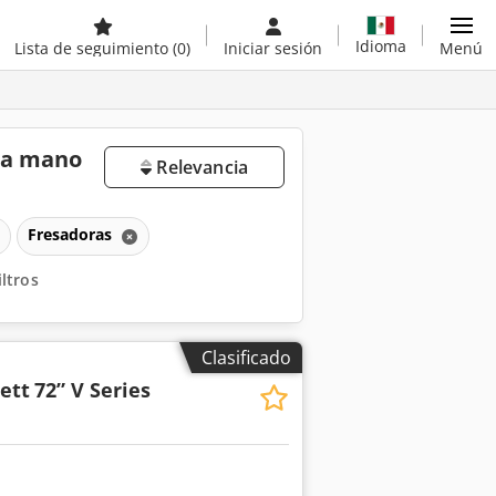
Idioma
Lista de seguimiento
(0)
Iniciar sesión
Menú
nda mano
Relevancia
Fresadoras
iltros
Clasificado
ett
72” V Series