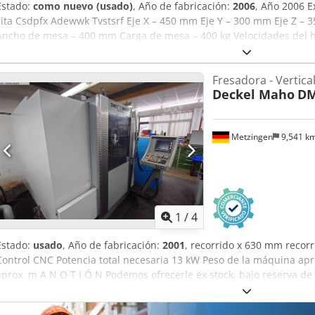
Estado:
como nuevo (usado)
, Año de fabricación:
2006
, Año 2006 E
cita Csdpfx Adewwk Tvstsrf Eje X – 450 mm Eje Y – 300 mm Eje Z 
Ancho de mesa – 400 mm Carga de mesa – 400 kg Velocidades del hu
4000 mm/min Avance eje Y – 0-4000 mm/min Avance eje Z – 0-4000
Visualizador digital Heidenhain Ajuste motorizado del travesaño Ca
Fresadora - Vertica
desmontable
Deckel Maho
DM
Metzingen
9,541 k
1
/
4
Estado:
usado
, Año de fabricación:
2001
, recorrido x 630 mm recor
Control CNC Potencia total necesaria 13 kW Peso de la máquina apr
aprox. m A N O T I Ó N Podemos ofrecerle ex stock, bajo reserva de 
compromiso : DECKEL MAHO Centro de mecanizado vertical CNC Ti
288500177xx _____ Campo de trabajo: Carrera longitudinal eje X 63