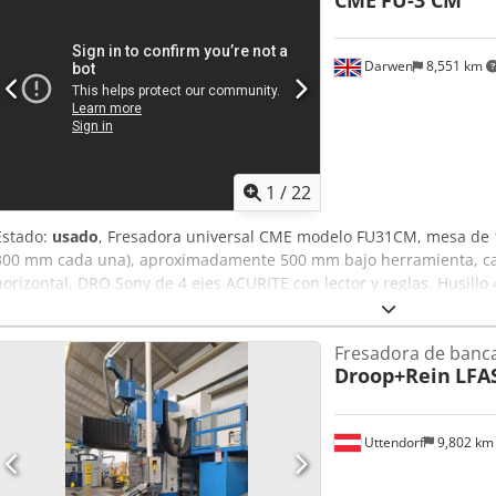
CME
FU-3 CM
mm
, peso total:
26,000 kg
, Ofrecemos esta fresadora de bancada
nueva, año de fabricación 2007. Precio negociable para cierre rápi
preguntas o necesita información adicional, no dude en enviarnos
Darwen
8,551 km
1
/
22
Estado:
usado
, Fresadora universal CME modelo FU31CM, mesa de 
300 mm cada una), aproximadamente 500 mm bajo herramienta, cab
horizontal, DRO Sony de 4 ejes ACURITE con lector y reglas. Husill
excepcional, procedente de universidad. Codpfsywzlcex Adterf
Fresadora de banc
Droop+Rein
LFA
Uttendorf
9,802 k