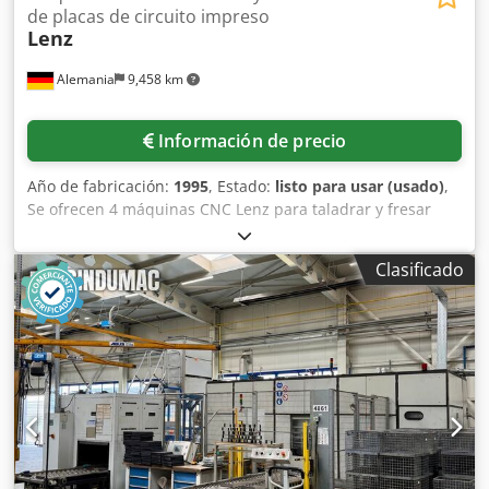
de placas de circuito impreso
Lenz
Alemania
9,458 km
Información de precio
Año de fabricación:
1995
, Estado:
listo para usar (usado)
,
Se ofrecen 4 máquinas CNC Lenz para taladrar y fresar
placas de circuito impreso. 1) Una máquina CNC vertical
para taladrar y fresar placas de circuito impreso, Lenz LGX
Clasificado
460-2AL, año de fabricación: 1995, recorrido X/Y:
aproximadamente 550 mm/460 mm, avance rápido X/Y:
aproximadamente 40 m/min, velocidad máxima de
taladrado en el eje Z: aproximadamente 500 ciclos/min,
husillos: Precise SC53H, velocidad del husillo:
aproximadamente 20.000 RPM, sujeción de herramientas:
3 mm, número de herramientas: 308, control: SIEB &
MEYER CNC 44.00. Equipada con una unidad de
refrigeración y un elevador de paletas. Dimensiones
totales de la máquina base X/Y/Z: aproximadamente 1650