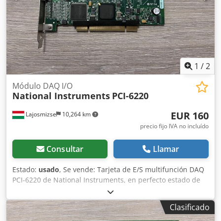
funciona correctamente. Se ha confirmado el
funcionamiento de todos los canales analógicos y digitales.
Compatible con LabVIEW y LabWindows/CVI. Retirada de
un entorno industrial en funcionamiento; no presenta
fallos. Envío desde Hungría. Envío internacional
disponible. Embalaje cuidadoso con protección
antiestática.
1
/
2
Módulo DAQ I/O
National Instruments
PCI-6220
EUR 160
Lajosmizse
10,264 km
precio fijo IVA no incluído
Consultar
Llamar
Estado:
usado
, Se vende: Tarjeta de E/S multifunción DAQ
PCI-6220 de National Instruments, en perfecto estado de
funcionamiento. Fabricante: National Instruments (NI)
Modelo: PCI-6220 Número de pieza: 191329D-04L Cedpfx
Clasificado
Akszqy Ers Uerf Lugar de fabricación: Hungría Estado: