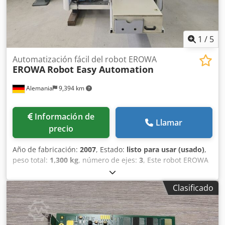
Envío desde Hungría. Envío internacional disponible.
Embalaje cuidadoso con protección antiestática. ¡No dude
en contactarnos si tiene alguna pregunta!
1
/
5
Automatización fácil del robot EROWA
EROWA
Robot Easy Automation
Alemania
9,394 km
Información de
Llamar
precio
Año de fabricación:
2007
, Estado:
listo para usar (usado)
,
peso total:
1,300 kg
, número de ejes:
3
, Este robot EROWA
Robot Easy Automation de 3 ejes se fabricó en 2007.
Cuenta con una capacidad de carga máxima de 1.500 kg y
Clasificado
una placa de almacén con 6 posiciones por nivel. La
máquina tiene un recorrido del eje Z de 75 mm y un eje M
capaz de girar 360°. Si busca obtener capacidades de
automatización de alta calidad, considere el sistema