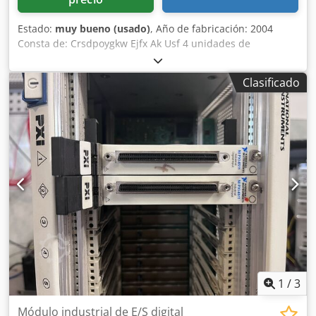
Estado:
muy bueno (usado)
, Año de fabricación: 2004
Consta de: Crsdpoygkw Ejfx Ak Usf 4 unidades de
punzonado y una línea de conformado con 20 estaciones
de perfilado, incluyendo soldadura y punzonado.
Clasificado
1
/
3
Módulo industrial de E/S digital