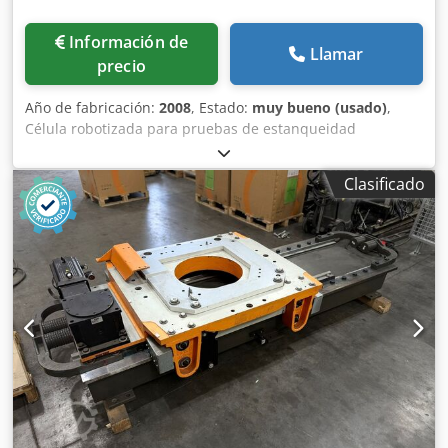
Información de
Llamar
precio
Año de fabricación:
2008
, Estado:
muy bueno (usado)
,
Célula robotizada para pruebas de estanqueidad
compuesta por: Robot FANUC LR Mate 200iC/5L - 2008,
Mesa para mediciones, equipada con 8 cortinas de luz, 2
Clasificado
equipos Innomatec para pruebas de estanqueidad, tipo
LTC - 502. La célula tiene un sistema de seguridad y CE
Crsdpfx Ajn D D E Tsk Uef