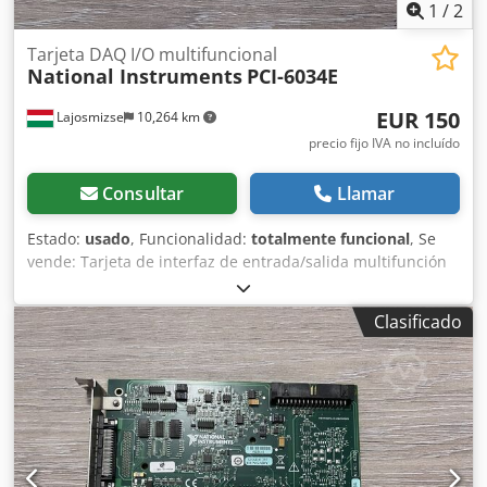
antiestática. Crsdpfxjzq Akqe Ak Uef
1
/
2
Tarjeta DAQ I/O multifuncional
National Instruments
PCI-6034E
EUR 150
Lajosmizse
10,264 km
precio fijo IVA no incluído
Consultar
Llamar
Estado:
usado
, Funcionalidad:
totalmente funcional
, Se
vende: Tarjeta de interfaz de entrada/salida multifunción
PCI-6034E de National Instruments, en perfecto estado de
funcionamiento. Fabricante: National Instruments (NI)
Clasificado
Modelo: PCI-6034E Credpfozq Aiysx Ak Uef Estado: Usado –
Totalmente probada y en funcionamiento Probada con: NI
MAX – funcionamiento verificado Entradas analógicas: 16
AI (16 bits, 200 kS/s) Entradas/salidas digitales: 8 DIO
Contadores: Dos contadores/temporizadores de 24 bits
Interfaz: PCI Controlador: Compatible con NI-DAQmx
Probada con el software NI MAX y se ha comprobado que