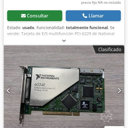
precio fijo IVA no incluído
Consultar
Llamar
Estado:
usado
, Funcionalidad:
totalmente funcional
, Se
vende: Tarjeta de E/S multifunción PCI-6229 de National
Instruments, en perfecto estado de funcionamiento.
Fabricante: National Instruments (NI) Modelo: PCI-6229
Clasificado
Número de artículo: 191329E-01L Estado: Usado –
Totalmente probado y funcional Probado: NI MAX –
funcionamiento verificado Entradas analógicas: 32 AI (16
bits, 250 kS/s) Salidas analógicas: 4 AO E/S digitales: 48 DIO
Contadores: Dos contadores/temporizadores de 32 bits
Interfaz: PCI Controlador: Compatible con NI-DAQmx
Probado con el software NI MAX y se ha comprobado que
funciona correctamente. Se ha confirmado el
funcionamiento de todos los canales analógicos y digitales.
Compatible con LabVIEW y LabWindows/CVI. Retirado de
un entorno industrial en funcionamiento, no se detectan
fallos. Envío desde Hungría. Disponible envío
internacional. Embalado cuidadosamente con protección