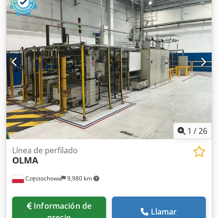
1
/
26
Línea de perfilado
OLMA
Częstochowa
9,980 km
Información de
Llamar
precio