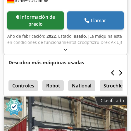
Berlin
9,545 km
Peso del AGV: 190 kg Peso de las placas adicionales (para
tareas de tracción): 68 kg Carga útil: 200 kg (puede variar)
Información de
Llamar
precio
Año de fabricación:
2022
, Estado:
usado
, ¡La máquina está
en condiciones de funcionamiento! Crodpfszru Drex Ak Ujf
Descubra más máquinas usadas
u
Controles
Robot
National
Stroehlein 
Clasificado