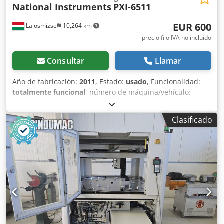
National Instruments
PXI-6511
EUR 600
Lajosmizse
10,264 km
precio fijo IVA no incluído
Consultar
Llamar
Año de fabricación:
2011
, Estado:
usado
, Funcionalidad:
totalmente funcional
, número de máquina/vehículo:
11ED18A
, Se venden: 2 módulos de E/S digital PXI-6511 de
National Instruments, en perfecto estado de
Clasificado
funcionamiento. Se venden por separado a 300 euros cada
uno. Fabricante: National Instruments (NI) Cjdpfx Akszh H
Sge Uorf Modelo: PXI-6511 Cantidad: 2 unidades Estado:
Usado – Probado y en funcionamiento Canales: 64 canales
de entrada digital Aislamiento: Aislamiento por banco, ±30
VCC Interfaz: PXI Controlador: Compatible con NI-DAQmx
Ambas unidades funcionan perfectamente. Ideales para la
automatización industrial, el control de líneas de
producción y los sistemas de prueba. Retiradas de un
entorno industrial en funcionamiento, no presentan fallos.