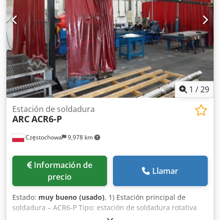
1
/
29
Estación de soldadura
ARC
ACR6-P
Częstochowa
9,978 km
Información de
Llamar
precio
Estado:
muy bueno (usado)
, 1) Estación principal de
soldadura – ACR6-P Tipo: estación de soldadura rotativa
para ranura estrecha (Narrow Gap) Ejes: sistema rotativo