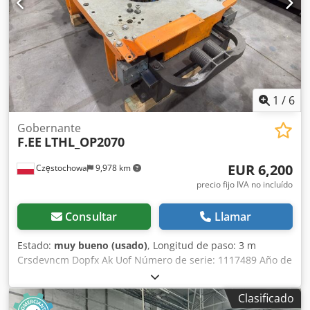
1
/
6
Gobernante
F.EE
LTHL_OP2070
EUR 6,200
Częstochowa
9,978 km
precio fijo IVA no incluído
Consultar
Llamar
Estado:
muy bueno (usado)
, Longitud de paso: 3 m
Crsdevncm Dopfx Ak Uof Número de serie: 1117489 Año de
producción: 2012 Peso: 2800kg Vaya robot FANUC
Clasificado