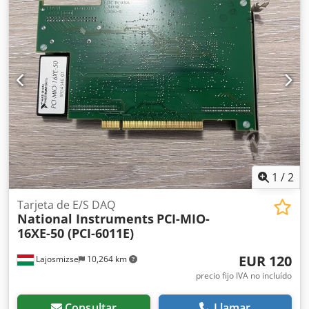
Usado – Totalmente probado y funcional Probado con: NI
MAX – funcionamiento verificado Entradas analógicas: 16
AI (16 bits, 250 kS/s) E/S digital: 24 DIO Contadores: Dos
contadores/temporizadores de 32 bits Interfaz: PCI
Controlador: Compatible con NI-DAQmx Probado con el
software NI MAX y se ha comprobado que funciona
correctamente. Se ha confirmado el funcionamiento de
todos los canales analógicos y digitales. Compatible con
LabVIEW y LabWindows/CVI. Retirado de un entorno
industrial en funcionamiento; no se detectan fallos. Envío
desde Hungría. Disponible envío internacional.
Empaquetado cuidadosamente con protección
antiestática.
1
/
2
Tarjeta de E/S DAQ
National Instruments
PCI-MIO-
16XE-50 (PCI-6011E)
EUR 120
Lajosmizse
10,264 km
precio fijo IVA no incluído
Consultar
Llamar