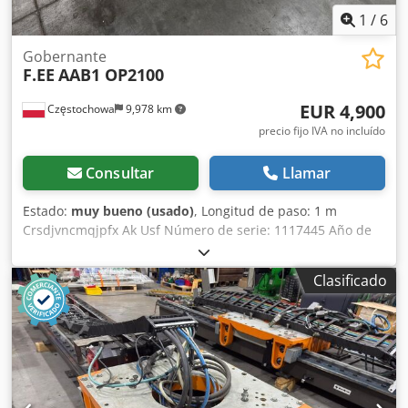
1
/
6
Gobernante
F.EE
AAB1 OP2100
EUR 4,900
Częstochowa
9,978 km
precio fijo IVA no incluído
Consultar
Llamar
Estado:
muy bueno (usado)
, Longitud de paso: 1 m
Crsdjvncmqjpfx Ak Usf Número de serie: 1117445 Año de
producción: 2012 Peso: 1700kg Universal sin sincronización
Clasificado