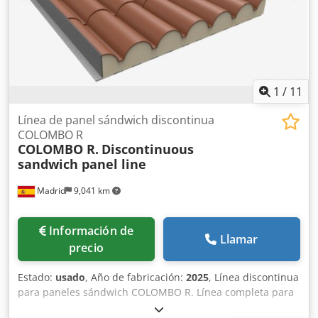
1
/
11
Línea de panel sándwich discontinua
COLOMBO R
COLOMBO R.
Discontinuous
sandwich panel line
Madrid
9,041 km
Información de
Llamar
precio
Estado:
usado
, Año de fabricación:
2025
, Línea discontinua
para paneles sándwich COLOMBO R. Línea completa para
la fabricación de paneles sándwich de poliuretano (PUR)