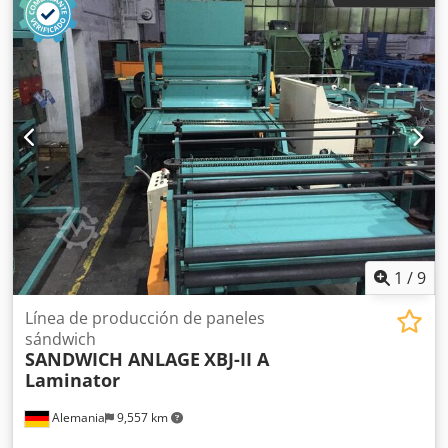
1
/
9
Línea de producción de paneles
sándwich
SANDWICH ANLAGE
XBJ-II A
Laminator
Alemania
9,557 km