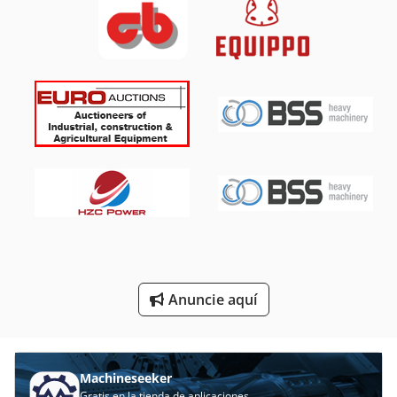
Planta De Molienda
Planta Industrial
Plantas De Destilación
Plantas De Semillero
Producción De Circuitos
Producción De Energía
Producción De Materiales De Construcción
Tablón De
Anuncie aquí
Transporte De
Áreas De Aplicación
Machineseeker
Gratis en la tienda de aplicaciones