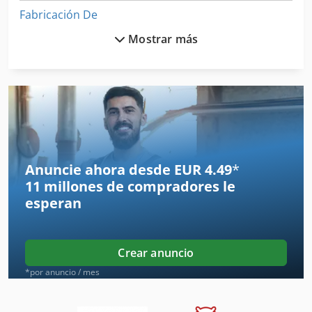
Fabricación De
Mostrar más
Fabricación De La Máquina
Herramientas Para
Impresora De Producción
Maquina Para
Maquinaria De Construccion
Anuncie ahora desde EUR 4.49
*
11 millones de compradores
le
Mezcla De Plantas
esperan
Máquinas Para
Planta De Concreto
Crear anuncio
Planta De Energia
*por anuncio / mes
Planta De Fabricación