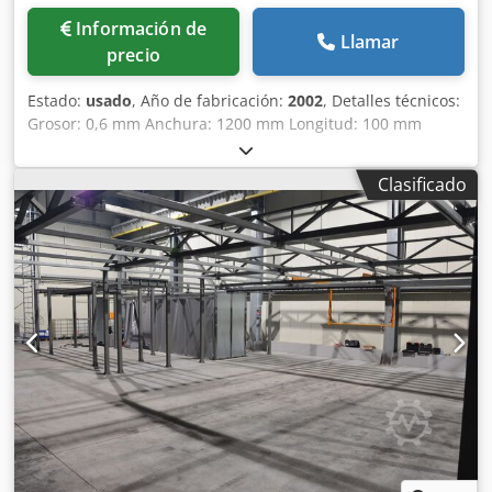
Información de
Llamar
precio
Estado:
usado
, Año de fabricación:
2002
, Detalles técnicos:
Grosor: 0,6 mm Anchura: 1200 mm Longitud: 100 mm
Velocidad de trabajo: 1,5 - 3 m/min Potencia motor de
accionamiento: 45 kw Aire comprimido: 7 bar Peso total
Clasificado
aprox.: 4500 kg Dimensiones de la máquina aprox. LxAxA:
total: 20 m / 2,6 m / 3 m m Nuestra oferta incluye 2 piezas
de MÁQUINAS DE PEGADO DE PANELES DE ACABADO
COMPLETO SANDWICH. El sistema es especialmente
adecuado para la producción de paneles laminados
ligeros. La línea consta de un sistema de alimentación
(cinta transportadora) para el material, un sistema de
corte, un sistema de perfilado y un sistema de control
electrónico. El sistema tiene una longitud de unos 20,0
metros, una anchura de unos 2,6 metros y una altura de
unos 3,0 metros. El peso total del sistema es de
aproximadamente 4,5 toneladas. El material utilizado para
las capas interiores es poliestireno ignífugo u otros