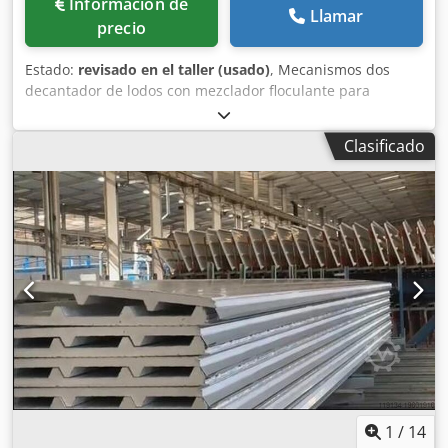
Información de
Llamar
con la fotocélula reconoce el detalle pintado, enciende y
precio
apaga las pistolas en el momento adecuado, ahorrando
energía y recubrimiento en polvo Detección vertical de la
Estado:
revisado en el taller (usado)
, Mecanismos dos
forma del detalle. El uso de puertas de luz con detectores
decantador de lodos con mezclador floculante para
en horizontal, permite al controlador PLC analizar la forma
depositos de 10 y de 20 m diametro. Dsdsu N Nnbepfx
vertical del detalle. El controlador PLC cuenta el tiempo en
Abyewa Bomba para lodos espesos
el que debe aparecer el detalle en el espacio de la pistola,
Clasificado
gracias a esto es posible encender o apagar las pistolas de
forma selectiva El uso de puertas de luz con múltiples
sensores en horizontal y vertical. Esta solución permite
medir con precisión las dimensiones del detalle, gracias a
lo cual también es posible controlar manipuladores.
Dodpfx Abefz U S Eeyowa
1
/
14