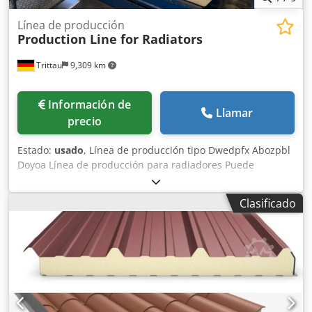
Línea de producción
Production Line for Radiators
Trittau
9,309 km
Información de
Llamar
precio
Estado:
usado
, Línea de producción tipo Dwedpfx Abozpbl
Doyoa Línea de producción para radiadores Puede
encontrar más información en el documento PDF adjunto.
Los accesorios, las herramientas y los dispositivos de
Clasificado
sujeción que se muestran en las imágenes solo están
incluidos en el alcance del suministro si esto se indica en
la información adicional. Nos reservamos el derecho a
realizar modificaciones y correcciones en los datos y
especificaciones técnicas, así como el derecho a realizar
ventas intermedias.