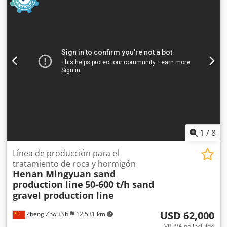
1
/
8
Línea de producción para el
tratamiento de roca y hormigón
Henan Mingyuan sand
production line
50-600 t/h sand
gravel production line
USD 62,000
Zheng Zhou Shi
12,531 km
VB IVA no incluído