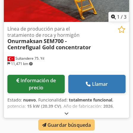
1
/
3
Línea de producción para el
tratamiento de roca y hormigón
Onurmaksan
SEM700 -
Centrefigual Gold concentrator
Sultandere 75. Yıl
11,471 km
Información de
Llamar
precio
Estado:
nuevo
, Funcionalidad:
totalmente funcional
,
potencia:
15 kW (20.39 CV)
, Año de fabricación:
2026
,
Concentrador centrífugo de oro tipo Knelson y Falcon
Dwjdpfxjytnqio Abyea
Guardar búsqueda