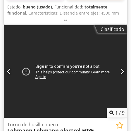
Estado:
bueno (usado)
, Funcionalidad:
totalmente
funcional
, Características: Distancia entre ejes: 4500 mm
Diámetro de giro: máx. 750 mm Diámetro interior del
husillo: 105 mm Djdpjvy Adgsfx Ap Eewa Control:
Clasificado
Heidenhain Incluye 2 mandriles de 500 mm y 315 mm de
diámetro Incluyendo 2 x luneta
1
/
9
Torno de husillo hueco
Lehmann
Lehmann electrol 5035