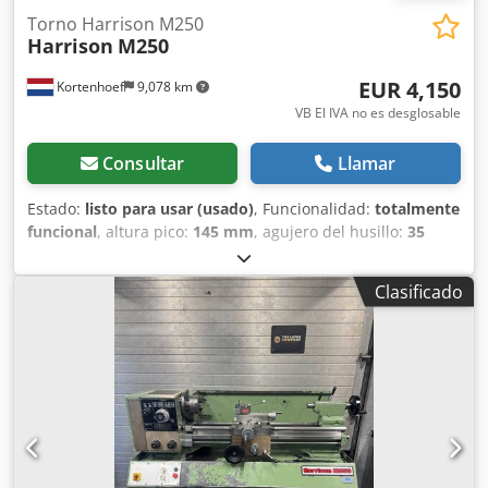
Torno Harrison M250
Harrison
M250
EUR 4,150
Kortenhoef
9,078 km
VB El IVA no es desglosable
Consultar
Llamar
Estado:
listo para usar (usado)
, Funcionalidad:
totalmente
funcional
, altura pico:
145 mm
, agujero del husillo:
35
mm
, velocidad del cabezal (máx.):
2,000 rpm
, velocidad del
husillo (min.):
52 rpm
, altura total:
1,200 mm
, longitud
Clasificado
total:
1,500 mm
, ancho total:
700 mm
, ¡El motor trifásico
de 380 V funciona correctamente! Gira en ambos sentidos,
izquierda y derecha. Freno electrónico del motor.
Djdpfjzkwfcox Ap Eowa Cabezal con engranajes, los
engranajes giran en aceite. 9 velocidades del husillo,
ajustables desde 52 hasta 2000 RPM. Torno métrico. Caja
de cambios Norton para facilitar el corte de roscas. Avance
automático en ambos lados y en dirección transversal.
Bomba de refrigerante. Pedal de emergencia. Cono del