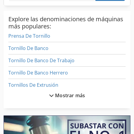
16 ¼ hole Carro transversal giratorio 36" - Distancia entre
centros 112" - Motor 75 HP 500 RPM Modelo Lehmann
Explore las denominaciones de máquinas
electrol 5035 Número de serie: 501616-010 Voltaje de
entrada : 3 fases -380 - 460 V Fabricante : Lehmann -USA
más populares:
Fecha de fabricación : 1982 Peso : 41,000 lbs. Dsdpfjtp T
Prensa De Tornillo
Azjx Ap Eswa
Tornillo De Banco
Tornillo De Banco De Trabajo
Tornillo De Banco Herrero
Tornillos De Extrusión
Mostrar más
Torno De Ali
Torno De Banco
Torno De Cabezal
Torno De Ciclo