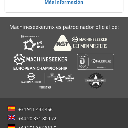
Más información
Machineseeker.mx es patrocinador oficial de:
+34 911 433 456
+44 20 331 800 72
+49 201 857 861 0