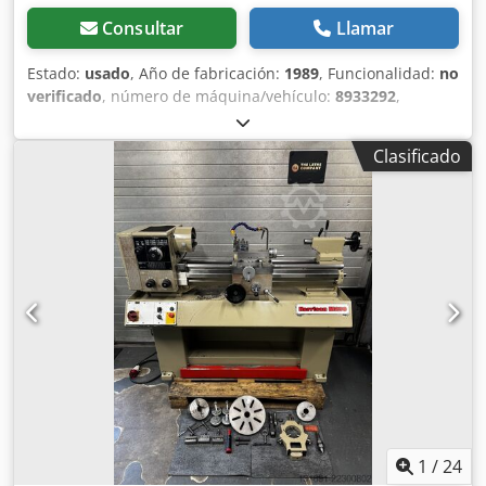
Consultar
Llamar
Estado:
usado
, Año de fabricación:
1989
, Funcionalidad:
no
verificado
, número de máquina/vehículo:
8933292
,
Máquina usada que incluye numerosos accesorios y piezas
de repuesto. No se puede probar. Dwedpfx Apszqu Afe
Clasificado
Eea Solo recogida en el lugar.
1
/
24