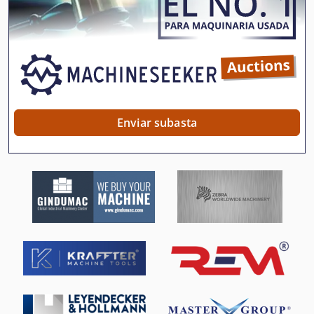
Torno De Ciclo De
Torno De Husillo Doble
Torno De La Diada
Torno De Levas
Enviar subasta
Torno De Madera
Torno De Metal
Torno De Precision
Torno De Torneado De Madera
Torno De Torrecilla
Torno De Turncraft