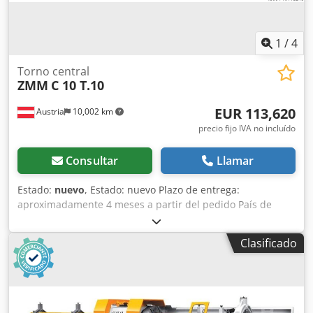
1
/
4
Torno central
ZMM
C 10 T.10
EUR 113,620
Austria
10,002 km
precio fijo IVA no incluído
Consultar
Llamar
Estado:
nuevo
, Estado: nuevo Plazo de entrega:
aproximadamente 4 meses a partir del pedido País de
origen: Bulgaria Precio: 113.620 € Cuota de leasing:
2.147,42 € Diámetro máximo de torneado sobre el carro:
Clasificado
800 mm Distancia entre puntos: 2000 mm Altura entre
puntos: 400 mm Diámetro del husillo: 260 mm Diámetro
máximo de torneado sobre el carro transversal: 560 mm
Ancho del carro: 560 mm Cono del husillo: 318 MK Número
de velocidades: 12 Velocidad del husillo: 8 - 400 rpm