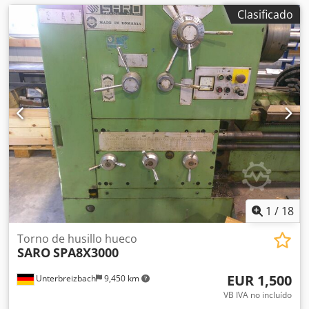
Clasificado
1
/
18
Torno de husillo hueco
SARO
SPA8X3000
EUR 1,500
Unterbreizbach
9,450 km
VB IVA no incluído