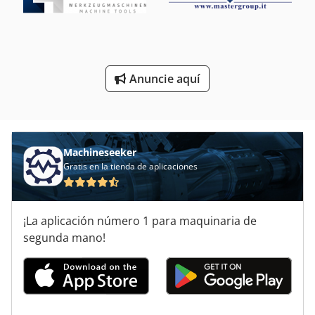
Torno Del Plan De
Torno Del Tornillo Principal
Torno Manual
Anuncie aquí
Torno Mecánico De Precisión
Torno Para Madera
Transportadores De Tornillos
Machineseeker
Gratis en la tienda de aplicaciones
¡La aplicación número 1 para maquinaria de
segunda mano!