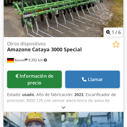
1
/
6
Otros dispositivos
Amazone
Cataya 3000 Special
Kassel
9,392 km
Información de
Llamar
precio
Estado:
usado
, Año de fabricación:
2023
, Escarificador de
precisión 3000-125 con sensor electrónico de aviso de
vacío, marcador de huellas 3000 ISOBUS / Cataya Special
con sensor de radar internacional, con sistema electrónico
de apertura/cierre de filas de paso de rueda / soporte de
estacionamiento ----- CombiDisc 3000 con sección de