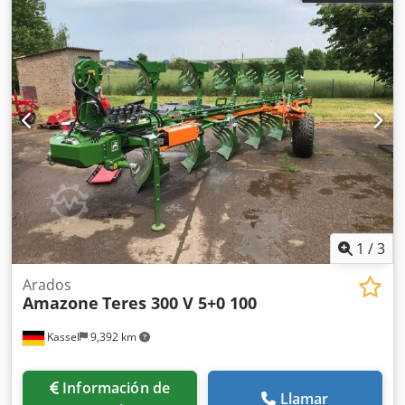
1
/
3
Arados
Amazone
Teres 300 V 5+0 100
Kassel
9,392 km
Información de
Llamar