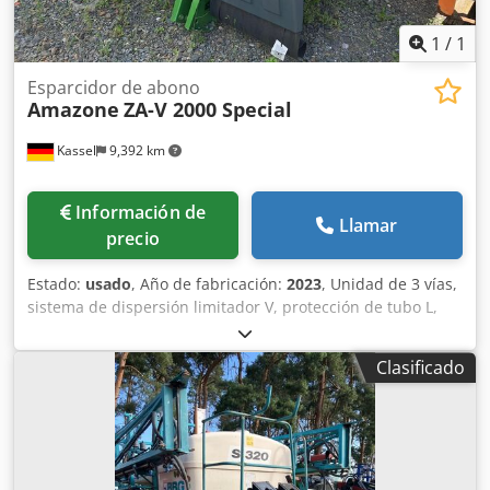
1
/
1
Esparcidor de abono
Amazone
ZA-V 2000 Special
Kassel
9,392 km
Información de
Llamar
precio
Estado:
usado
, Año de fabricación:
2023
, Unidad de 3 vías,
sistema de dispersión limitador V, protección de tubo L,
indicador mecánico/posición del mecanismo de dispersión
ZA-V, superestructura de tolva S 2000, componentes de
Clasificado
montaje para unidades básicas ZA, toma de fuerza con
acoplamiento de fricción, guardabarros L y escaleras,
iluminación LED trasera. Crsdpfxjt Dwibe Ahtef