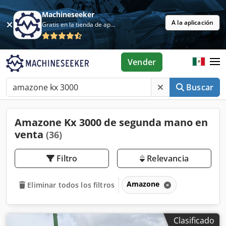
Machineseeker
A la aplicación
Gratis en la tienda de aplicaciones
Vender
Buscar
Amazone Kx 3000 de segunda mano en
venta
(36)
Filtro
Relevancia
Amazone
Eliminar todos los filtros
Clasificado