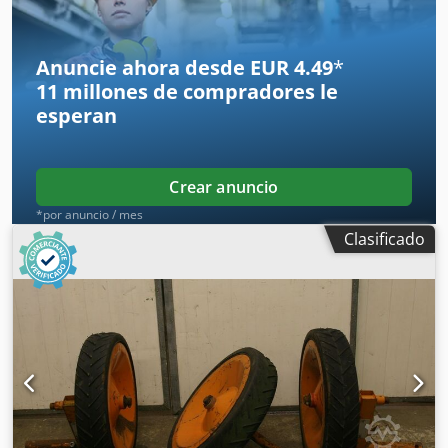
discos finos / dentados y rodillo de anillos de cuña.
Crodpfstt Adaox Ahtof
Anuncie ahora desde EUR 4.49
*
11 millones de compradores
le
esperan
Crear anuncio
*por anuncio / mes
Clasificado