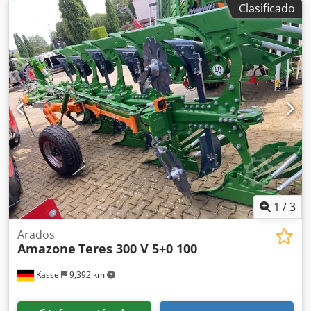
Clasificado
derecha con AutoTS, barra de protección tubular,
dispositivo de rodillo y estacionamiento abatible,
iluminación de trabajo, sensor de inclinación para sistema
de pesaje, 16 unidades EasyCheck. Crodst A Tzwspfx Ahtjf
1
/
3
Arados
Amazone
Teres 300 V 5+0 100
Kassel
9,392 km