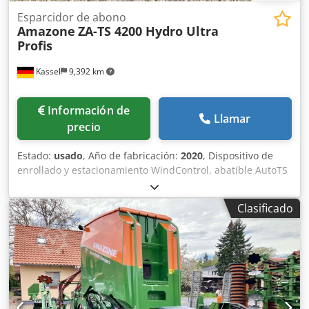
Esparcidor de abono
Amazone
ZA-TS 4200 Hydro Ultra
Profis
Kassel
9,392 km
Información de
Llamar
precio
Estado:
usado
, Año de fabricación:
2020
, Dispositivo de
enrollado y estacionamiento WindControl, abatible AutoTS
en ambos lados / Barrera de protección de tubos en L
Sensor de inclinación para sistema de pesaje FlowCheck
Clasificado
Alfombrillas EasyCheck, 16 unidades / pieza Guardabarros
en L y escaleras Iluminación LED Lona enrollable de
cobertura L / Juego de palas esparcidoras TS Csdpfx Aerxr
Uyjhtsrf