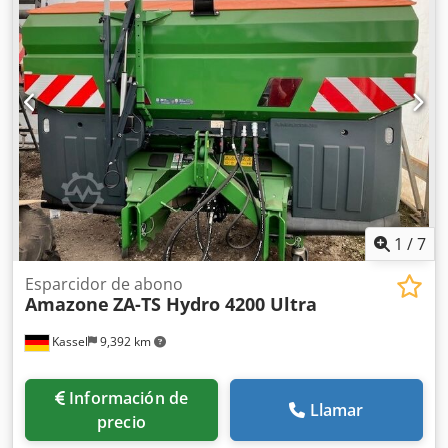
1
/
7
Esparcidor de abono
Amazone
ZA-TS Hydro 4200 Ultra
Kassel
9,392 km
Información de
Llamar
precio