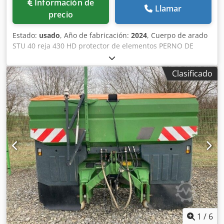
Información de
Llamar
precio
Estado:
usado
, Año de fabricación:
2024
, Cuerpo de arado
STU 40 reja 430 HD protector de elementos PERNO DE
SEGURIDAD / Codpfx Ahsuhnlmotsrf
Clasificado
1
/
6