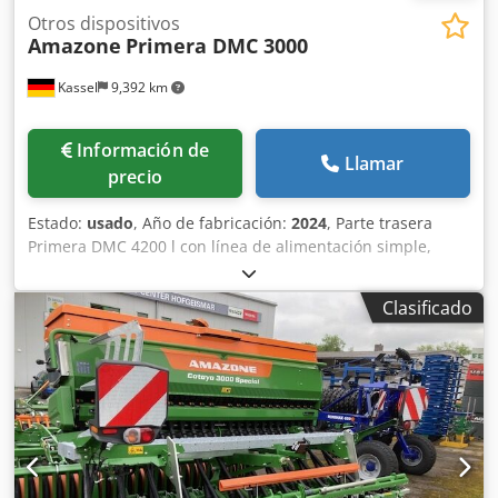
Otros dispositivos
Amazone
Primera DMC 3000
Kassel
9,392 km
Información de
Llamar
precio
Estado:
usado
, Año de fabricación:
2024
, Parte trasera
Primera DMC 4200 l con línea de alimentación simple,
distribuidores Single-Shoot para 16 filas, plataforma de
carga larga para parte trasera, lanza con pie de apoyo
Clasificado
abatible, enganche de brazo inferior categoría 3, eje con
freno y freno de estacionamiento, sistema de frenos
neumáticos de doble línea. Csdjuhnwvspfx Ahtorf