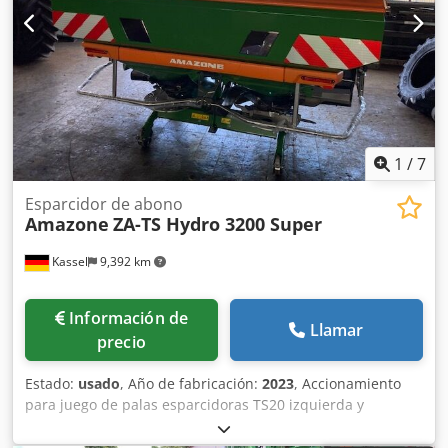
1
/
7
Esparcidor de abono
Amazone
ZA-TS Hydro 3200 Super
Kassel
9,392 km
Información de
Llamar
precio
Estado:
usado
, Año de fabricación:
2023
, Accionamiento
para juego de palas esparcidoras TS20 izquierda y
derecha, accionamiento hidráulico izquierda y derecha
con Auto TS y FlowControl, disco principal izquierda y