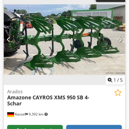
1
/
5
Arados
Amazone
CAYROS XMS 950 SB 4-
Schar
Kassel
9,392 km