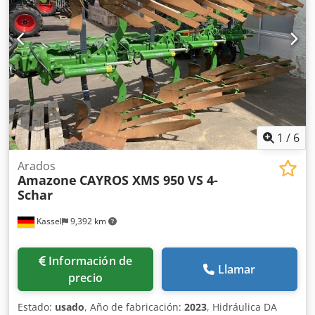
1
/
6
Arados
Amazone
CAYROS XMS 950 VS 4-
Schar
Kassel
9,392 km
Información de
Llamar
precio
Estado:
usado
, Año de fabricación:
2023
, Hidráulica DA