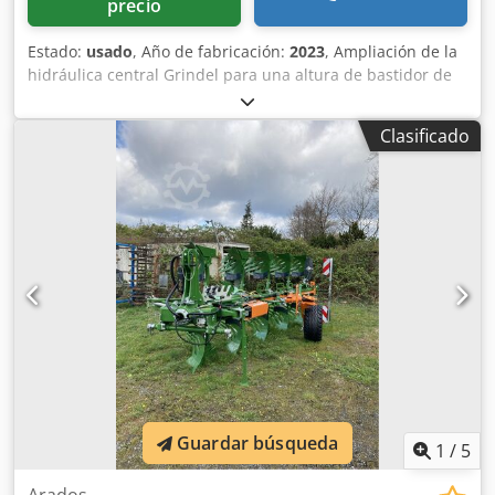
precio
Estado:
usado
, Año de fabricación:
2023
, Ampliación de la
hidráulica central Grindel para una altura de bastidor de
80, 1 cuerpo de arado STW / 35, 1 par de rejas de 430, 1
par de puntas de reja HD, 1 par de chapas insertables
Clasificado
para STW / 35, 1 par de soportes para disco cuchilla para
disco cuchilla Variopf D 500 dentado y / con suspensión, 1
Cjdpfx Ahjr Ucigjtorf
Guardar búsqueda
1
/
5