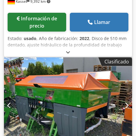
Kassel
9,392 km
Información de
Llamar
precio
Estado:
usado
, Año de fabricación:
2022
, Disco de 510 mm
dentado, ajuste hidráulico de la profundidad de trabajo
del grupo de discos / ajuste hidráulico de la profundidad
de trabajo de la unidad de nivelación, púas C-Mix-Ultra
Clasificado
para Ceus 50 / ajuste hidráulico de la profundidad de
trabajo del campo de púas con lanza hidráulica HD
CUCHILLA 80 mm / (14/K1) Crodpfetz Tplox Ahtef