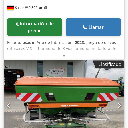
Kassel
9,392 km
Información de
Llamar
precio
Estado:
usado
, Año de fabricación:
2023
, Juego de discos
difusores V-Set 1, unidad de 3 vías, unidad limitadora de
esparcido Limiter V / barra de protección tubular S,
dispositivo de rodillos enchufable, mecanismo de
Clasificado
esparcido ZA-V, sobreestructura de tolva S / 2000 eje de
transmisión con acoplamiento de fricción, componentes de
instalación para dispositivos base ZA, recogedor de
suciedad S / iluminación LED Crjdst Dwh Rjpfx Ahtof