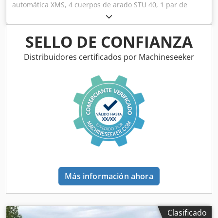
automática XMS, 4 cuerpos de arado STU 40, 1 par de
cuchillas 4x 430 HD, 1 par de protectores de desgaste, 1
par de 4 rejas delanteras M0 RH65-85, cuchilla de disco
DM 500 para desbloqueo hidráulico de piedras reforzado,
SELLO DE CONFIANZA
rueda de soporte oscilante DM680. Crodpfxetvf Rwj Ahtef
Distribuidores certificados por Machineseeker
Más información ahora
Clasificado