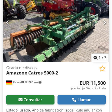
1
/
3
Grada de discos
Amazone
Catros 5000-2
EUR 11,500
Kassel
9,392 km
precio fijo IVA no incluído
Consultar
Llamar
Estado:
usado
, Año de fabricación:
2003
, Rulo anular con