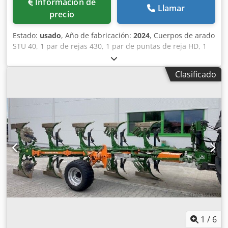
Información de
Llamar
precio
Estado:
usado
, Año de fabricación:
2024
, Cuerpos de arado
STU 40, 1 par de rejas 430, 1 par de puntas de reja HD, 1
par / vástago de abridor previo para altura de bastidor 80
para protección hidráulica contra sobrecarga, abridor
Clasificado
previo M2, 1 par / soportes para discos cortadores, disco
cortador D 500 dentado, protectores de apoyo, 1 par /
montaje de cuerpo con Credpfx Ajt A Udyjhtjf
1
/
6