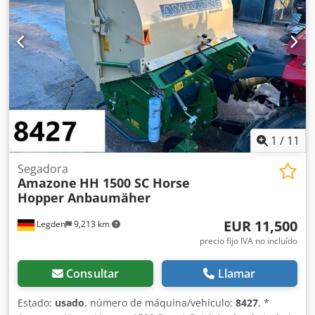
1
/
11
Segadora
Amazone
HH 1500 SC Horse
Hopper Anbaumäher
EUR 11,500
Legden
9,213 km
precio fijo IVA no incluído
Consultar
Llamar
Estado:
usado
, número de máquina/vehículo:
8427
, *