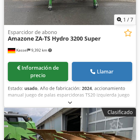
1
/
7
Esparcidor de abono
Amazone
ZA-TS Hydro 3200 Super
Kassel
9,392 km
Información de
Llamar
precio
Estado:
usado
, Año de fabricación:
2024
, accionamiento
manual juego de palas esparcidoras TS20 izquierda juego
de palas esparcidoras TS20 / derecha accionamiento
hidráulico izquierdo con AutoTS y FlowControl ProfiSPro
Clasificado
accionamiento hidráulico derecho con AutoTS y
FlowControl ProfiSPro disco principal izquierdo con AutoTS
/ disco principal derecho Crodpfjtrdzwex Ahtof