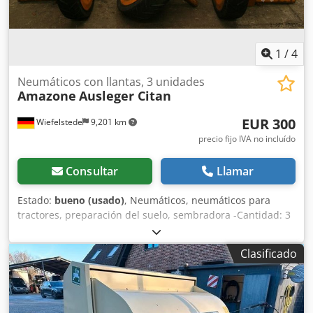
1
/
4
Neumáticos con llantas, 3 unidades
Amazone
Ausleger Citan
EUR 300
Wiefelstede
9,201 km
precio fijo IVA no incluído
Consultar
Llamar
Estado:
bueno (usado)
, Neumáticos, neumáticos para
tractores, preparación del suelo, sembradora -Cantidad: 3
neumáticos de una sembradora Amazone -Tamaño del
neumático -Buje: Ø 40 mm -Dimensión: Ø 750 -Precio total:
Clasificado
por los 3 neumáticos -Peso: 51 kg/unidad Crjdeb A E Ufjpfx
Ahtjf