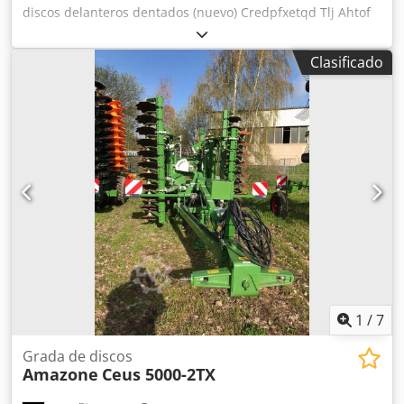
discos delanteros dentados (nuevo) Credpfxetqd Tlj Ahtof
Clasificado
1
/
7
Grada de discos
Amazone
Ceus 5000-2TX