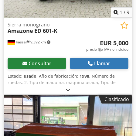
1
/
9
Sierra monograno
Amazone
ED 601-K
EUR 5,000
Kassel
9,392 km
precio fijo IVA no incluído
Consultar
Llamar
Estado:
usado
, Año de fabricación:
1998
, Número de
ruedas: 2; Tipo de máquina: máquina usada; Tipo de
bastidor: montaje; Sistema de fertilización / sinfín de
fertilizante / Csdpfx Ahsr Ncfqotsrf
Clasificado