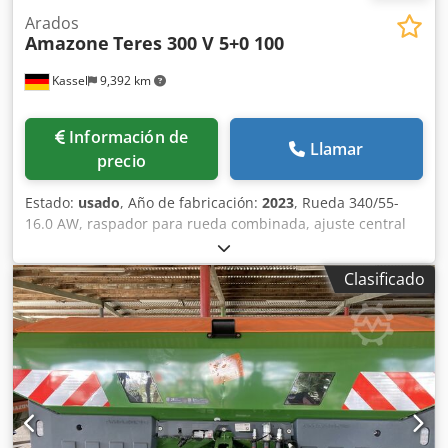
Arados
Amazone
Teres 300 V 5+0 100
Kassel
9,392 km
Información de
Llamar
precio
Estado:
usado
, Año de fabricación:
2023
, Rueda 340/55-
16.0 AW, raspador para rueda combinada, ajuste central
de presión de liberación / cuerpo de arado STU 40, reja
430, punta de reja HD, disco de corte Ø 500 dentado, 1
Clasificado
unidad / dentado, preparación para iluminación / Codpfx
Ahot Eay Ejterf