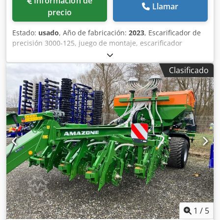
Información de
Llamar
precio
Estado:
usado
, Año de fabricación:
2023
, Escarificador de
precisión 3000-125, juego de montaje, escarificador
ajustable. Marcador de surcos adicional / electrónico 3000
AmaDrill 2 para Cataya. Sensor de radar / internacional.
Clasificado
Sensor analógico de posición de trabajo. Conmutación
electrónica de rodadas / válvula de control y rodado
hidráulico. Codetgpggopfx Ahtorf
1
/
5