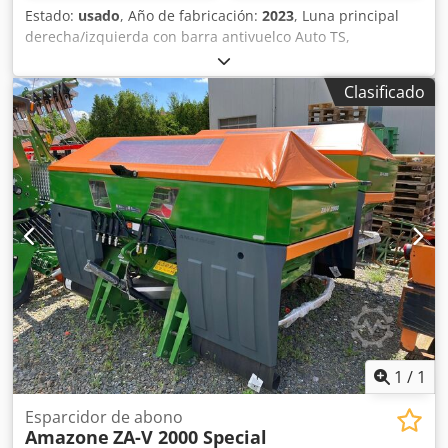
Estado:
usado
, Año de fabricación:
2023
, Luna principal
derecha/izquierda con barra antivuelco Auto TS,
dispositivo parcial / abatible, montado de fábrica. Sensor
de inclinación para sistema de pesaje electrónico / ajuste
Clasificado
del sistema de guía. Componentes de instalación para
sistema de pesaje profesional para dispositivos base ZA
LED / iluminación trasera manual. Csdpfx Aet A Udgohtjrf
1
/
1
Esparcidor de abono
Amazone
ZA-V 2000 Special