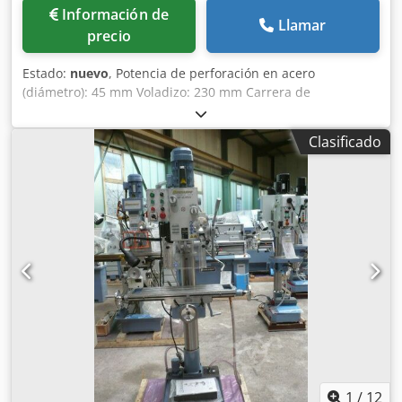
Información de
Llamar
precio
Estado:
nuevo
, Potencia de perforación en acero
(diámetro): 45 mm Voladizo: 230 mm Carrera de
perforación: 125 mm Cono del husillo: ISO 30 Velocidades
del husillo: 75 - 1600 rpm Diámetro máximo de la fresa: 80
Clasificado
mm Recorrido transversal de la mesa: 560 mm Chodpfx
Aiofg U S Tjdja Recorrido longitudinal de la mesa: 230 mm
Superficie de sujeción de la mesa: 800 x 240 mm Distancia
máxima entre la mesa de trabajo y la nariz del husillo: 460
mm Tensión de conexión: 230 V Consumo total de energía:
1,1 kW Peso de la máquina: aproximadamente 320 kg
Espacio necesario: aproximadamente 1,0 x 0,8 x 1,45 m
Equipamiento: Portabrocas con cono ISO-30 Indicador
digital de profundidad Interruptor de giro a
izquierda/derecha Parada de emergencia Cabezal de
perforación giratorio Protección del husillo Avanse
mediante rueda manual Pequeño maletín de herramientas
Bastidor de la máquina opcional.
1
/
12