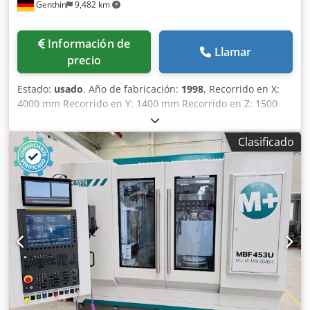
Genthin
9,482 km
Información de
Llamar
precio
Estado:
usado
, Año de fabricación:
1998
, Recorrido en X:
4000 mm Recorrido en Y: 1400 mm Recorrido en Z: 1500
mm Control Heidenhain Tipo TNC 426 Potencia motriz: 30
kW Niveles de transmisión: 2 Velocidad: 20-2800 rpm Cono
Clasificado
del husillo: ISO 50 Avance: 4000 mm/min Avance rápido:
10.000 mm/min Superficie de sujeción: 4200x960 mm
Ancho de ranuras en T: 22 mm Distancia entre ranuras en
T: 140 mm Carga máxima de la mesa: 8.500 kg Necesidad
total de potencia: 57 KVA Peso de la máquina aprox. 24 t
Dimensiones aprox.: 9,3x4x3,7 m Los datos técnicos
provienen del fabricante o del operador y por lo tanto no
son vinculantes para nosotros. Nos reservamos el derecho
de venta previa; aplican exclusivamente nuestras
condiciones generales de venta. Sobre nosotros Más de
400 máquinas propias en stock Más de 15.000 m² de
superficie de almacenamiento, capacidad de grúa 70 t