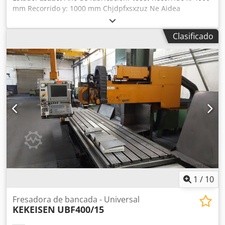
mm Recorrido y: 1000 mm Chjdpfxsxzuz Ne Aidea
Recorrido z: 1500 mm Control: Heidenhain 355 Capacidad
de carga: 10 t Cabezal SK50: sí Fotos y video adicionales
Clasificado
disponibles
1
/
10
Fresadora de bancada - Universal
KEKEISEN
UBF400/15