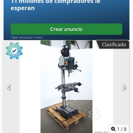
11 millones de compradores
le
esperan
Crear anuncio
*por anuncio / mes
Clasificado
1
/
8