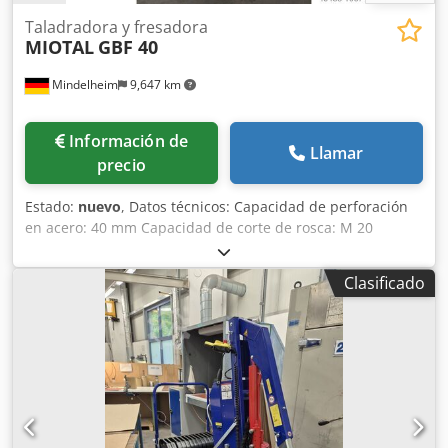
Taladradora y fresadora
MIOTAL
GBF 40
Mindelheim
9,647 km
Información de
Llamar
precio
Estado:
nuevo
, Datos técnicos: Capacidad de perforación
en acero: 40 mm Capacidad de corte de rosca: M 20
Husillo: MK 3 Proyección: 260 mm Velocidades: (12) 55 -
2520 rpm Recorrido de la pluma: 130 mm Tamaño de la
Clasificado
mesa: 585 x 190 mm Recorrido X: 380 mm Recorrido Y: 190
mm Diámetro de la columna: 115 mm Chsdpfx Aiswhd
Afsdea Potencia del motor: 2,2 kW Peso aproximado: 300 kg
Equipo: - Tabla cruzada - Husillo de apriete roscado -
Dispositivo de corte de roscas - Mesa giratoria - Cubierta
protectora regulable en altura - Protección del husillo
asegurada por interruptor de límite