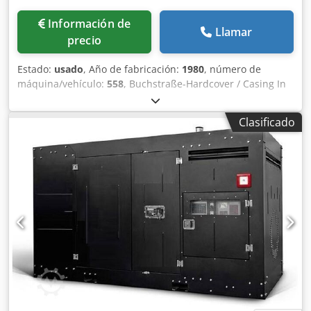
Información de
Llamar
precio
Estado:
usado
, Año de fabricación:
1980
, número de
máquina/vehículo:
558
, Buchstraße-Hardcover / Casing In
Line Kolbus BF 40Año 1977 - Serial-No. 558 Formato /
Tamaño mín. 100x125mm - máx. 270x365mm Buchblock
Clasificado
Dicke / Grosor del bloque del libro 6 - 70mm Leistung /
Velocidad mecánica máx. hasta 40 Takte/min.Buchstraße
Ausstattung / Carcasa en línea consta de: Cjdpfenug Enjx
Aideha Fliessdreischneider / Recortadora de tres cuchillas
Wohlenberg modelo 44 Rundungsstation / Estación de
redondeo Hinterklebestation für Gaze Kapitalbandstation /
Estación de encintado de cabezas y colas y backlining
Deckenanleger / Estación de doblado de cajas
Falzeinbrennstation / Unidad de prensado Kolbus FE
Estaciones de prensado con formación de juntas calentada
Online-Video-Inspección por Skype-Video Estaremos
encantados de recibir su visita - más máquinas en Stock
Disponible inmediatamente - Puede ser inspeccionado En