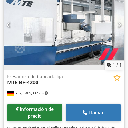
X/Y/Z: 400 m/min Superficie de montaje de la mesa (largo x
ancho): 4200 x 1000 mm Cambio de herramientas: 40
Carga máxima de la mesa: 13.000 kg Portaherramientas:
SK 50 Peso: 20 t Número de ranuras en T: 7 unidades
Ancho de las ranuras en T: 22 mm Distancia entre las
ranuras: 140 mm Chjdpfx Ajzc D Amsidja Información
adicional: - Volante Heidenhain HR410 - Escáner 3D,
infrarrojo - El husillo de bolas de los ejes Z e Y funciona
con un sistema de sujeción y apoyo sobre rodamientos
combinados radiales/axiales y rodamientos radiales, con
una rigidez de 250 N/m². La máquina puede ser
1
/
1
inspeccionada con la energía conectada.
Fresadora de bancada fija
MTE
BF-4200
Siegen
9,332 km
Información de
Llamar
precio
Estado:
revisado en el taller (usado)
, Año de fabricación: