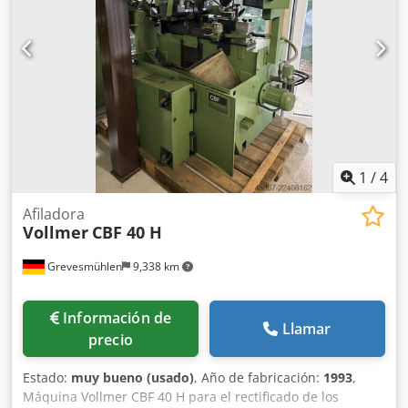
1
/
4
Afiladora
Vollmer
CBF 40 H
Grevesmühlen
9,338 km
Información de
Llamar
precio
Estado:
muy bueno (usado)
, Año de fabricación:
1993
,
Máquina Vollmer CBF 40 H para el rectificado de los