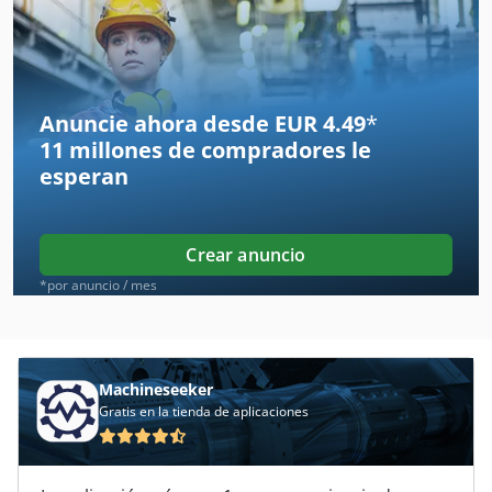
Bsh
Bwo
Equipo De Buceo
Anuncie ahora desde EUR 4.49
*
11 millones de compradores
le
Espacio De Producción
esperan
Gb
Hacer Frente A
Crear anuncio
Maquina Para
*por anuncio / mes
Maquinaria De Construccion
Máquina De Bdsfor
Machineseeker
Gratis en la tienda de aplicaciones
Máquina De Carpintería
Máquina Lijadora De Borde