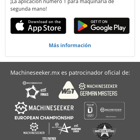
¡La aplicación número 1 para maquinaria de
Sbf
segunda mano!
Sfw
Tbm
Tipo De Bosque
Más información
Todos
Unidades
Machineseeker.mx es patrocinador oficial de:
Varios