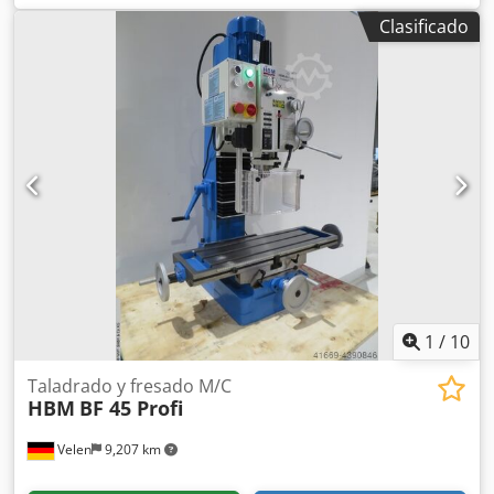
mesa 230 mm Superficie de sujeción de la mesa 800 x 240
Clasificado
mm Velocidades del husillo 75 - 3200 rpm Diámetro máx.
de fresa 80 mm Portahusillo ISO 30 Distancia máx. entre la
mesa de trabajo y la nariz del husillo 460 mm Profundidad
de garganta 230 mm Tensión de alimentación 400 V
Potencia total necesaria 1,5 kW Peso de la máquina aprox.
580 kg Espacio necesario aprox. 1,2 x 1,0 x 2,1 m
Equipamiento: Todos los ejes con pantalla digital de 3
dígitos. La carrera de la fresa tiene una pantalla digital
separada. Avance automático en el eje X y en la caña. Eje Z
motorizado. Dispositivo de corte de roscas. Sistema de
refrigeración. Bastidor base de la máquina. Juego de
pinzas, portaherramientas Sk. Cjdpfxeupxrnj Aidjha Otros
accesorios de la máquina en caja.
1
/
10
Taladrado y fresado M/C
HBM
BF 45 Profi
Velen
9,207 km