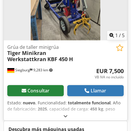
1
/
5
Grúa de taller minigrúa
Tiger Minikran
Werkstattkran
KBF 450 H
EUR 7,500
Siegburg
9,283 km
VB IVA no incluído
Consultar
Llamar
Estado:
nuevo
, Funcionalidad:
totalmente funcional
, Año
de fabricación:
2025
, capacidad de carga:
450 kg
, peso
total:
195 kg
, altura total:
2,000 mm
, longitud total:
1,800
mm
, ancho total:
815 mm
, ¡Nuevo y sin uso! Tipo: KBF-450-
H Capacidad de carga: 450 kg Elevación: electrohidráulica
Descubra más máquinas usadas