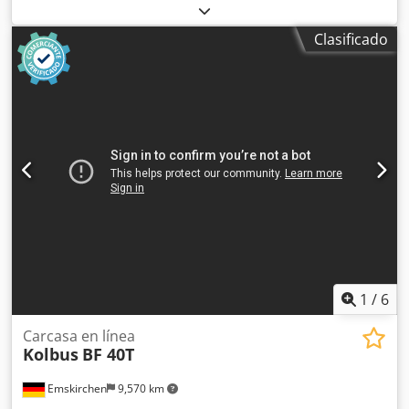
flancos. Chedpfx Aszn Hawoidja
Clasificado
1
/
6
Carcasa en línea
Kolbus
BF 40T
Emskirchen
9,570 km