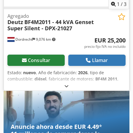
Stock Emskirchen / Nuremberg - Se puede probar
1
/
3
Agregado
Deutz
BF4M2011 - 44 kVA Genset
Super Silent - DPX-21027
EUR 25,200
Dordrecht
9,076 km
precio fijo IVA no incluído
Consultar
Llamar
Estado:
nuevo
, Año de fabricación:
2026
, tipo de
combustible:
diésel
, fabricante de motores:
BF4M 2011
,
Uso previsto: Construcción Peso en vacío: 1.600 kg Potencia
del generador: 44 kVA Dimensiones del compartimiento de
carga: 240 x 120 x 175 cm Marcado CE: sí Capacidad del
depósito de agua: 175 l Póngase en contacto con el equipo
de DPX para obtener más información. = Otras opciones y
accesorios = Codeznrz Hepfx Aidsha - Batería - Panel de
control - Techo de acero - Cisterna
Anuncie ahora desde EUR 4.49
*