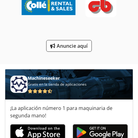
Tablón De
Tip
Transporte De
Anuncie aquí
Unidad Del Eje De
Áreas De Aplicación
Machineseeker
Gratis en la tienda de aplicaciones
¡La aplicación número 1 para maquinaria de
segunda mano!