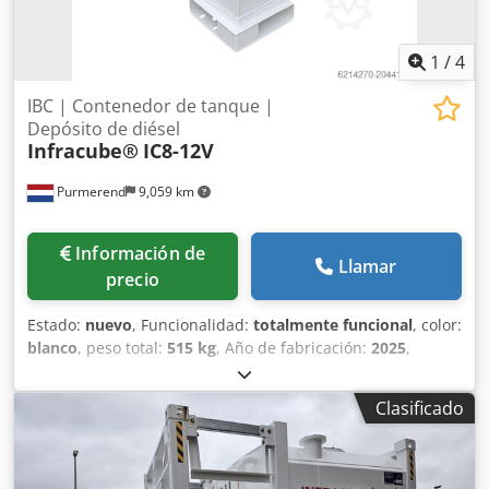
1
/
4
IBC | Contenedor de tanque |
Depósito de diésel
Infracube®
IC8-12V
Purmerend
9,059 km
Información de
Llamar
precio
Estado:
nuevo
, Funcionalidad:
totalmente funcional
, color:
blanco
, peso total:
515 kg
, Año de fabricación:
2025
,
número de máquina/vehículo:
IC8-12V
, Contenedor de
diésel Infracube IC8-12V IBC - Dimensiones LxAnxAl (mm):
Clasificado
1485 x 1150 x 1295 - Capacidad: 800 litros - Peso: 515 kg -
Bomba de 12 voltios con caudalímetro digital - 4 metros de
manguera y pistola automática Dedpfjxt Izyjx Abheck -
Pasahorquillas en los 4 lados y puntos de elevación UN,