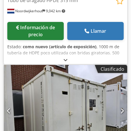
Tubo de dragado HPDE 315 mm
sábados de 8:00 a 12:00. Cómo llegar: en coche, salida A31
Noordwijkerhout
9,042 km
THIENE; en tren, estación FS de Thiene. Distribuidor:
Trucks Italiana srl
Información de
Llamar
precio
Estado:
como nuevo (artículo de exposición)
, 1000 m de
tubería de HDPE poco utilizada con bridas giratorias. 500
m de tubería de HDPE utilizada con bridas fijas. Dedpfx
Abef Tdn Uehock
Clasificado