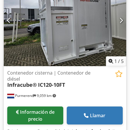
TÜV, ADR
1
/
5
Contenedor cisterna | Contenedor de
diésel
Infracube®
IC120-10FT
Purmerend
9,059 km
Información de
Llamar
precio