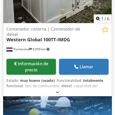
1
/
6
Contenedor cisterna | Contenedor de
diésel
Western Global
100TT-IMDG
Purmerend
9,059 km
Información de
Llamar
precio
Estado:
muy bueno (usado)
, Funcionalidad:
totalmente
funcional
, tipo de combustible:
diésel
, capacidad del
depósito de combustible:
8,745 l
, color:
blanco
, peso total:
3,700 kg
, peso en vacío:
3,700 kg
, Año de fabricación:
2020
, número de máquina/vehículo:
100TT-IMDG
, Western
Global 100TT-IMDG cisterna contenedor / transtainer (para
transporte y almacenamiento de gasóleo) 4 unidades