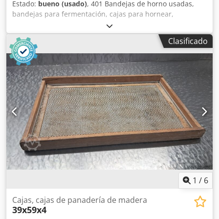
Estado:
bueno (usado)
, 401 Bandejas de horno usadas,
bandejas para fermentación, cajas para hornear,
39x59x4,5. Djdpfxszd Upfo Aftock Disponemos de: 356
unidades. Cantidad mínima de compra: 50 unidades. El
Clasificado
artículo se encuentra en nuestro almacén (36-068 Bachórz,
Polonia). El precio indicado es precio neto. HABLAMOS
INGLÉS, ALEMÁN, FRANCÉS, RUSO Y UCRANIANO.
1
/
6
Cajas, cajas de panadería de madera
39x59x4