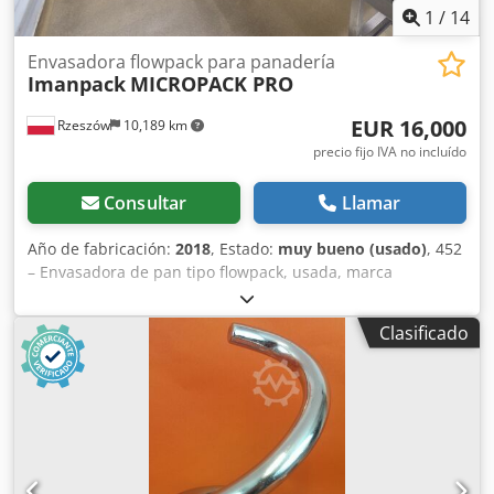
1
/
14
Envasadora flowpack para panadería
Imanpack
MICROPACK PRO
EUR 16,000
Rzeszów
10,189 km
precio fijo IVA no incluído
Consultar
Llamar
Año de fabricación:
2018
, Estado:
muy bueno (usado)
, 452
– Envasadora de pan tipo flowpack, usada, marca
Imanpack. CARACTERÍSTICAS TÉCNICAS: - Potencia: 4,3 kW,
- Presión del aire: 6 bares, - Año de fabricación: 2018.
Clasificado
DIMENSIONES EXTERNAS (en cm): - Longitud: 430, - Ancho:
100, - Altura: 210, - Longitud del alimentador: 260.
Dsdpfjzlht Hjx Afteck EQUIPAMIENTO: - Impresora de
etiquetas. Opciones adicionales disponibles (con costo
adicional): transporte del equipo. El precio indicado es
precio neto. HABLAMOS INGLÉS, ALEMÁN, FRANCÉS, RUSO
Y UCRANIANO.