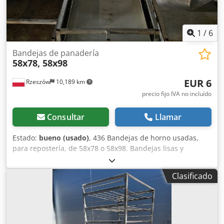
1
/
6
Bandejas de panadería
58x78, 58x98
EUR 6
Rzeszów
10,189 km
precio fijo IVA no incluído
Consultar
Llamar
Estado:
bueno (usado)
, 436 Bandejas de horno usadas,
para repostería, de 58x78 o 58x98. Bandejas lisas y
perforadas. El precio indicado es el precio neto. Dcjdszkyp
Dopfx Aftsk HABLAMOS INGLÉS, ALEMÁN, FRANCÉS, RUSO
Clasificado
Y UCRANIANO.