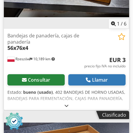
1
/
6
Bandejas de panadería, cajas de
panadería
56x76x4
EUR 3
Rzeszów
10,189 km
precio fijo IVA no incluído
Consultar
Llamar
Estado:
bueno (usado)
, 402 BANDEJAS DE HORNO USADAS,
BANDEJAS PARA FERMENTACIÓN, CAJAS PARA PANADERÍA,
56x76x4. Disponemos de: 117 unidades. Cantidad mínima
de compra: 20 unidades. El equipo se encuentra en
Clasificado
nuestro almacén (36-068 Bachórz, Polonia). Dcedpfx Afszd
Uunjtek El precio indicado es el precio neto. HABLAMOS
INGLÉS, ALEMÁN, FRANCÉS, RUSO Y UCRANIANO.