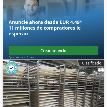
Djdpjcphnrefx Aftsck Modelo superior: WP Kemper SP 50 /
ST 50 Acero inoxidable ¡Entrega inmediata! ¡Otras espirales
de amasado disponibles bajo petición! ¡Ofrecemos una
amplia selección de piezas de repuesto!
Anuncie ahora desde EUR 4.49
*
11 millones de compradores
le
esperan
Crear anuncio
*por anuncio / mes
Clasificado