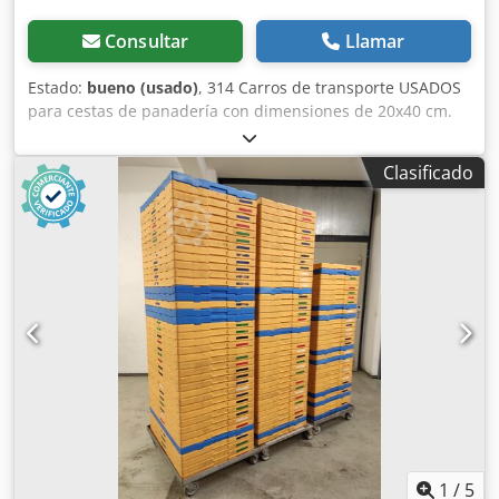
Consultar
Llamar
Estado:
bueno (usado)
, 314 Carros de transporte USADOS
para cestas de panadería con dimensiones de 20x40 cm.
Disponemos de: 22 unidades. El precio indicado es el
precio neto. HABLAMOS INGLÉS, ALEMÁN, FRANCÉS, RUSO
Clasificado
Y UCRANIANO. Dodpjypcadjfx Aftjck
1
/
5