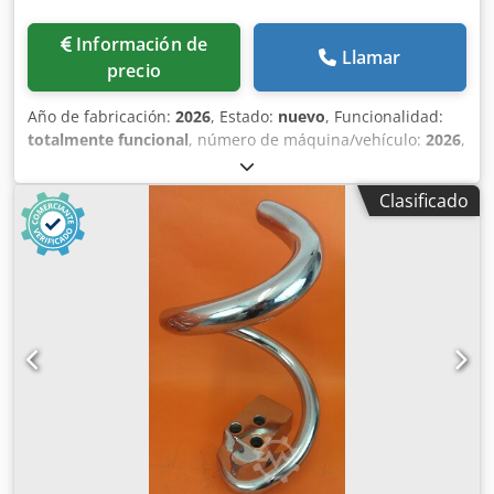
Información de
Llamar
precio
Año de fabricación:
2026
, Estado:
nuevo
, Funcionalidad:
totalmente funcional
, número de máquina/vehículo:
2026
,
NUEVO NUEVO Espiral de amasado para Diosna NUEVO
NUEVO Espiral de alta calidad para amasadoras espirales
Clasificado
Diosna para máquinas de panadería/amasadoras para el
modelo: SP 120 D Herramienta de amasado de acero
inoxidable ¡Disponible para entrega inmediata! ¡Otras
espirales de amasado disponibles bajo petición! Pieza de
repuesto - Servicio técnico Dedpfx Aecphnqoftock Visite
nuestra tienda Milbrandt, donde encontrará una amplia
variedad de máquinas de panadería.