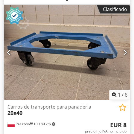
10 niveles de carga - en perfecto estado - revisados y
Clasificado
limpiados - disponibles en total 20 unidades - disponibles
en almacén o con entrega - precio: 390 € por unidad
1
/
6
Carros de transporte para panadería
20x40
EUR 8
Rzeszów
10,189 km
precio fijo IVA no incluído