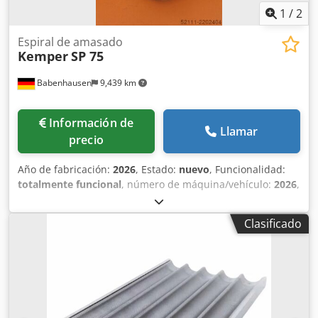
1
/
2
Espiral de amasado
Kemper
SP 75
Babenhausen
9,439 km
Información de
Llamar
precio
Año de fabricación:
2026
, Estado:
nuevo
, Funcionalidad:
totalmente funcional
, número de máquina/vehículo:
2026
,
NUEVO +++ NUEVO Espiral para amasar, herramienta para
amasar NUEVO +++ NUEVO Dcedpscdh Hfjfx Aftok Espiral
Clasificado
para amasadora Kemper para máquina de panadería
Modelo: Kemper SP 75 / ST 75 Acero inoxidable, NUEVO
¡Entrega inmediata! ¡Otras espirales para amasar
disponibles bajo pedido! Amplio servicio de piezas de
repuesto ¡Ofrecemos una gran variedad de piezas de
repuesto para máquinas de panadería!