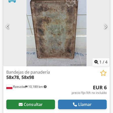
1
/
4
Bandejas de panadería
58x78, 58x98
EUR 6
Rzeszów
10,189 km
precio fijo IVA no incluído
Consultar
Llamar