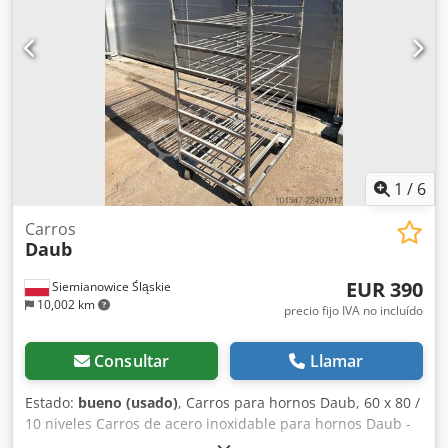
1
/
6
Carros
Daub
EUR 390
Siemianowice Śląskie
10,002 km
precio fijo IVA no incluído
Consultar
Llamar
Estado:
bueno (usado)
, Carros para hornos Daub, 60 x 80 /
10 niveles Carros de acero inoxidable para hornos Daub -
usados Djdpfxozn I Dqo Aftsck - para láminas de 60 x 80 -