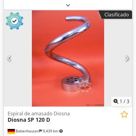
unidades. Precio por paquete de 46 unidades. Dcodpfx
Afozdqy Hotek El equipo se encuentra en nuestro almacén
Clasificado
(36-068 Bachórz, Polonia). El precio indicado es el precio
neto. HABLAMOS INGLÉS, ALEMÁN, FRANCÉS, RUSO Y
UCRANIANO.
1
/
3
Espiral de amasado Diosna
Diosna
SP 120 D
Babenhausen
9,439 km