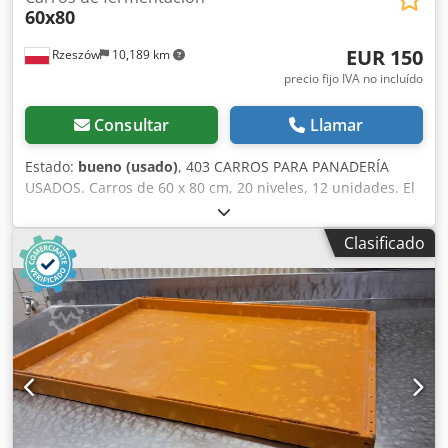
60x80
EUR 150
Rzeszów
10,189 km
precio fijo IVA no incluído
Consultar
Llamar
Estado:
bueno (usado)
, 403 CARROS PARA PANADERÍA
USADOS. Carros de 60 x 80 cm, 20 niveles, 12 unidades. El
equipo se encuentra en nuestro almacén (36-068 Bachórz,
Polonia). El precio indicado es precio neto. HABLAMOS
Clasificado
INGLÉS, ALEMÁN, FRANCÉS, RUSO Y UCRANIANO.
Djdpszfgc Hjfx Aftsck