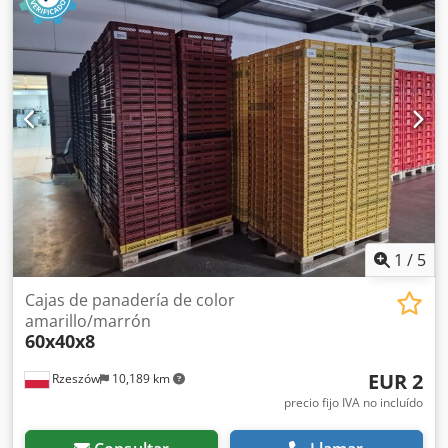
FRANCÉS, RUSO Y UCRANIANO.
1
/
5
Cajas de panadería de color
amarillo/marrón
60x40x8
EUR 2
Rzeszów
10,189 km
precio fijo IVA no incluído