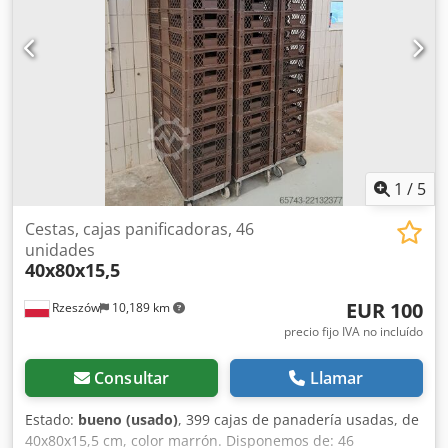
montaje y puesta en marcha del equipo. El precio indicado
es el precio neto. HABLAMOS INGLÉS, ALEMÁN, FRANCÉS,
RUSO Y UCRANIANO.
1
/
5
Cestas, cajas panificadoras, 46
unidades
40x80x15,5
EUR 100
Rzeszów
10,189 km
precio fijo IVA no incluído
Consultar
Llamar
Estado:
bueno (usado)
, 399 cajas de panadería usadas, de
40x80x15,5 cm, color marrón. Disponemos de: 46