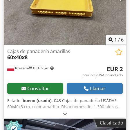
1
/
6
Cajas de panadería amarillas
60x40x8
EUR 2
Rzeszów
10,189 km
precio fijo IVA no incluído
Consultar
Llamar
Estado:
bueno (usado)
, 043 Cajas de panadería USADAS
60x40x8 cm, color amarillo. Disponemos de: 1.300 piezas.
Dcjdsvzm Aijpfx Aftjk El dispositivo se encuentra en
nuestro almacén (36-068 Bachórz, Polonia). El precio
Clasificado
indicado es un precio neto. HABLAMOS INGLÉS, ALEMÁN,