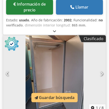
Información de
Llamar
precio
Estado:
usado
, Año de fabricación:
2002
, Funcionalidad:
no
verificado
, dimensión interior longitud:
865 mm
,
dimensión interior anchura:
875 mm
, dimensión interior
altura:
1,980 mm
, Ofrecemos los siguientes carros de
Clasificado
transporte usados Heuft 10.12,5.08 y 10.12,5.10, así como
carros con plataforma extraíble, fabricados en 2002.
Fabricante: Heuft Modelo: 10.12,5.08 y 10.12,5.10 Año de
fabricación: 2002 Estado: usado Si tiene alguna pregunta o
necesita más información, no dude en enviarnos un
mensaje o llamarnos. N.º: Tipo de carro Estado
Ancho/Profundidad/Alto 400 Carro con plataforma
extraíble VTR 10.12,5.08 2 865 875 1980 401 Carro con
plataforma extraíble VTR 10.12,5.08 2 865 875 1980 402
Carro con plataforma extraíble VTR 10.12,5.08 2 865 875
1980 403 Carro con plataforma extraíble VTR 10.12,5.08 2
865 875 1980 404 Carro con plataforma extraíble VTR
Guardar búsqueda
10.12,5.08 2 865 875 1980 405 Carro con plataforma
extraíble VTR 10.12,5.08 2 865 875 1980 406 Carro con
1
/
8