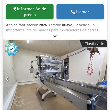
Información de
Llamar
precio
Año de fabricación:
2026
, Estado:
nuevo
, Se vende un
importante lote de bandas para moldeadoras de barras.
Marcas disponibles: - MAJOR - BONGARD - MERAND
TENOR/TREGOR - BERTRAND EURO2000 - BERTRAND
Clasificado
EUROMAP - JAC - PANIRECORD F73 - PANIRECORD F60/F57 -
SINMAG - PAVAILLER Djdpjzqt Tcofx Aftjck - STAFF Precios
unitarios y al por mayor. Se venden en kits completos para
una moldeadora, que incluyen: - Banda delantera - Banda
trasera - Banda inferior de refuerzo - Banda de recepción