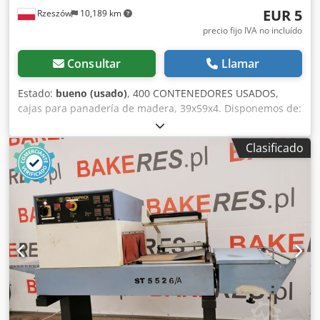
EUR 5
Rzeszów
10,189 km
precio fijo IVA no incluído
Consultar
Llamar
Estado:
bueno (usado)
, 400 CONTENEDORES USADOS,
cajas para panadería de madera, 39x59x4. Disponemos de:
310 unidades. Dedpfx Aozd Rtgofteck El equipo se
encuentra en nuestro almacén (36-068 Bachórz, Polonia).
Clasificado
El precio indicado es el precio neto. HABLAMOS INGLÉS,
ALEMÁN, FRANCÉS, RUSO Y UCRANIANO.