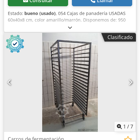
Consultar
Llamar
Estado:
bueno (usado)
, 054 Cajas de panadería USADAS
60x40x8 cm, color amarillo/marrón. Disponemos de: 950
piezas. Dedpfxjv Dgg Tj Afteck El dispositivo se encuentra
en nuestro almacén (36-068 Bachórz, Polonia). El precio
Clasificado
indicado es un precio neto. HABLAMOS INGLÉS, ALEMÁN,
FRANCÉS, RUSO Y UCRANIANO.
1
/
7
Carros de fermentación