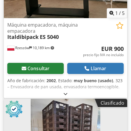
1
/
5
Máquina empacadora, máquina
empacadora
Italdibipack
ES 5040
EUR 900
Rzeszów
10,189 km
precio fijo IVA no incluído
Consultar
Llamar
Año de fabricación:
2002
, Estado:
muy bueno (usado)
, 323
– Envasadora de pan usada, envasadora termoencogible.
La máquina está en buen estado, revisada y no requiere
reparaciones. Disponemos de 2 unidades. DIMENSIONES
Clasificado
EXTERNAS (en cm): Dsdjgufhmjpfx Aftock - Longitud: 190, -
Ancho: 78, - Altura: 135, - Dimensiones del embalaje:
40x45. Los equipos están disponibles para su inspección
en nuestro almacén (36-068 Bachórz, Polonia). Opciones
adicionales disponibles con coste adicional: transporte,