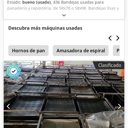
Estado:
bueno (usado)
, 436 Bandejas usadas para
panadería y repostería, de 58x78 o 58x98. Bandejas lisas y
perforadas. Dcsdszkyqhopfx Aftjk El precio indicado es el
precio neto. HABLAMOS INGLÉS, ALEMÁN, FRANCÉS, RUSO
Y UCRANIANO.
Descubra más máquinas usadas
e
Hornos de pan
Amasadora de espiral
Pana
Clasificado