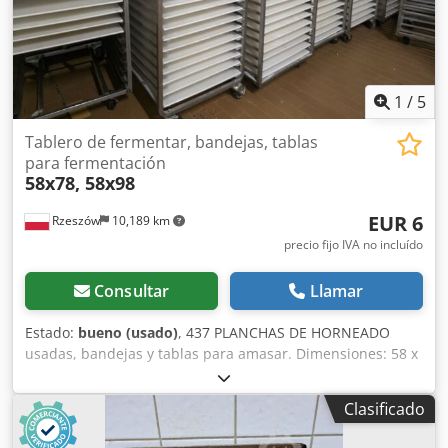
1
/
5
Tablero de fermentar, bandejas, tablas
para fermentación
58x78, 58x98
EUR 6
Rzeszów
10,189 km
precio fijo IVA no incluído
Consultar
Llamar
Estado:
bueno (usado)
, 437 PLANCHAS DE HORNEADO
usadas, bandejas y tablas para amasar. Dimensiones: 58 x
78 o 58 x 98. El precio indicado es precio neto.
Dcedpfxozkyrxo Aftsk HABLAMOS INGLÉS, ALEMÁN,
Clasificado
FRANCÉS, RUSO Y UCRANIANO.