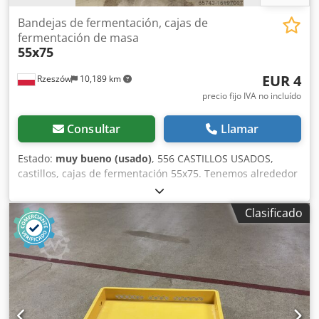
Bandejas de fermentación, cajas de
fermentación de masa
55x75
EUR 4
Rzeszów
10,189 km
precio fijo IVA no incluído
Consultar
Llamar
Estado:
muy bueno (usado)
, 556 CASTILLOS USADOS,
castillos, cajas de fermentación 55x75. Tenemos alrededor
de 350 cajas, bandejas de prueba. Las cajas son de doble
pared DIMENSIONES EXTERIORES (en cm): - W 55 - largo 75
Clasificado
- altura 5 La unidad está lista para ser vista en nuestro
almacén (36-068 Bachórz, Polonia). Opciones disponibles
previo pago: transporte. El precio indicado es neto.
Dcsdstrlptopfx Aftek HABLAMOS INGLÉS, ALEMÁN,
FRANCÉS, RUSO, UCRANIANO.