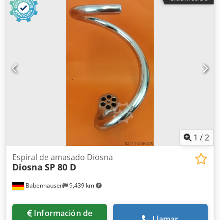
profesional, adecuado para hornos de panadería y
pastelería. -Estructura corrugada diseñada para mantener
los productos durante la cocción. Djdpfxozfzize Aftjck -
Accesorio robusto y práctico para su uso regular en el
laboratorio.
1
/
2
Espiral de amasado Diosna
Diosna
SP 80 D
Babenhausen
9,439 km
Información de
Llamar