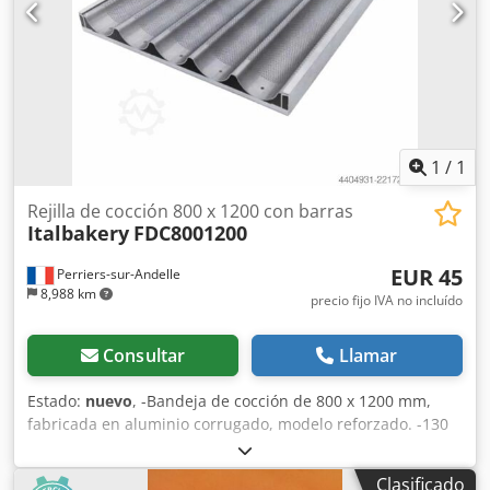
1
/
1
Rejilla de cocción 800 x 1200 con barras
Italbakery
FDC8001200
EUR 45
Perriers-sur-Andelle
8,988 km
precio fijo IVA no incluído
Consultar
Llamar
Estado:
nuevo
, -Bandeja de cocción de 800 x 1200 mm,
fabricada en aluminio corrugado, modelo reforzado. -130
bandejas en stock. -10 alveolos. -Equipada con barras de
refuerzo para una mayor rigidez durante su uso. -Formato
Clasificado