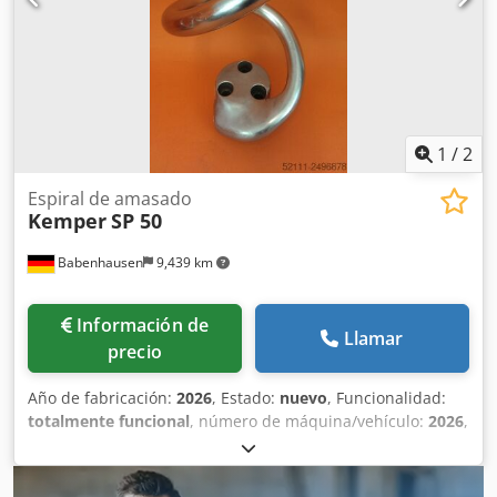
1
/
2
Espiral de amasado
Kemper
SP 50
Babenhausen
9,439 km
Información de
Llamar
precio
Año de fabricación:
2026
, Estado:
nuevo
, Funcionalidad:
totalmente funcional
, número de máquina/vehículo:
2026
,
WP Kemper NUEVO: Espiral de amasado, herramienta de
amasado. NUEVO. Espiral compatible con: amasadoras
espirales Kemper para máquinas de panadería