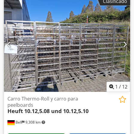
Clasificado
1
/
12
Carro Thermo-Roll y carro para
peelboards
Heuft
10.12,5.08 und 10.12,5.10
Bell
9,308 km