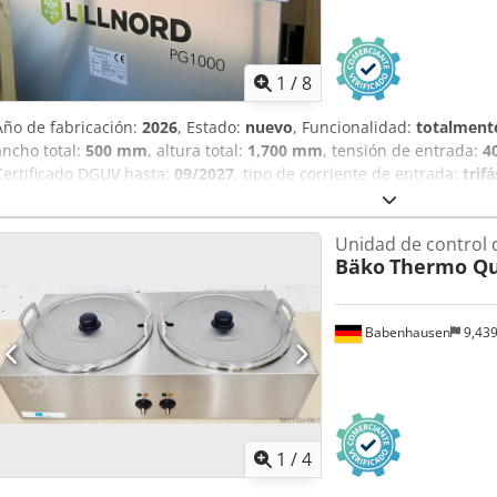
1
/
8
Año de fabricación:
2026
, Estado:
nuevo
, Funcionalidad:
totalmente
ancho total:
500 mm
, altura total:
1,700 mm
, tensión de entrada:
4
Certificado DGUV hasta:
09/2027
, tipo de corriente de entrada:
trif
2026
, +++ NUEVO Acondicionador de aire Lillnord / Acondicionador 
NUEVO +++ Modelo superior: PG 1000 Potente, con tecnología avanz
Unidad de control 
fermentación de hasta 6 m² Rango de temperatura de +20 a 45 °C,
Bäko
Thermo Qu
de humedad de 60 a 95 % HR, regulable mediante higrostato Regula
útil gracias al probado "Sistema Lillnord" Dimensiones: 500 x 200 
solo nosotros ofrecemos la certificación DGUV V3 Conexión de 400 
Babenhausen
9,43
dispositivo y SAB certificados Dcodpfofvvnmjx Aamek con garantía y
Opcional: Servicio de entrega Contrato de mantenimiento Instrucci
de arrendamiento y alquiler ¡Visite nuestro amplio almacén de ma
1
/
4