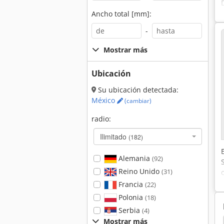
Ancho total [mm]:
-
Mostrar más
Ubicación
Su ubicación detectada:
México
(cambiar)
radio:
Ilimitado
(182)
Alemania
(92)
Reino Unido
(31)
Francia
(22)
Polonia
(18)
Serbia
(4)
Mostrar más
Puerta Externa
Sistema De Reciclaje De Agua