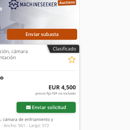
 pastelería, hornos para tiendas,
 térmico, maquinaria para panadería,
e
para pasteles, líneas para croissants,
uinas para hacer croissants. Si desea
akeres.
Enviar subasta
Clasificado
ción, cámara
entación
EUR 4,500
precio fijo IVA no incluído
Enviar solicitud
a, cámara de enfriamiento y
 Ancho: 561 - Largo: 572