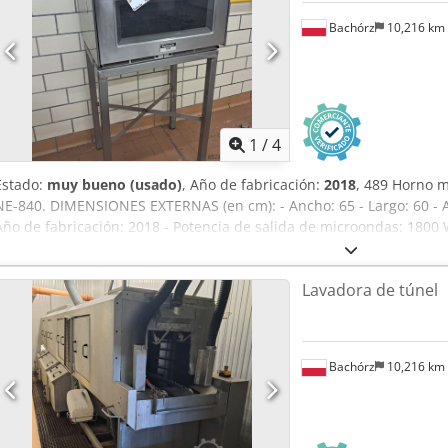
Bachórz
10,216 km
1
/
4
Estado:
muy bueno (usado)
, Año de fabricación:
2018
, 489 Horno 
NE-840. DIMENSIONES EXTERNAS (en cm): - Ancho: 65 - Largo: 60 - 
Año de fabricación: 2018 - Potencia de salida de microondas: 1800
MHz - Capacidad del compartimento: 44 litros - Alimentación: 230 V,
neto. Dsdpfxszrah As Aamjck Opciones de pago disponibles: trans
Lavadora de túnel
ALEMÁN, FRANCÉS, RUSO Y UCRANIANO.
Bachórz
10,216 km