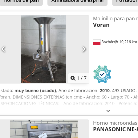
Molinillo para pan 
Voran
Bachórz
10,216 km
1
/
7
Estado:
muy bueno (usado)
, Año de fabricación:
2010
, 493 USADO. 
Voran. DIMENSIONES EXTERNAS (en cm): - Ancho: 60 - Largo: 70 - Al
ESPECIFICACIONES TÉCNICAS: - Año de fabricación: 2010 - Potencia: 
precio indicado es el precio neto. Opciones disponibles con coste a
HABLAMOS INGLÉS, ALEMÁN, FRANCÉS, RUSO Y UCRANIANO.
Horno microondas
PANASONIC
NE-