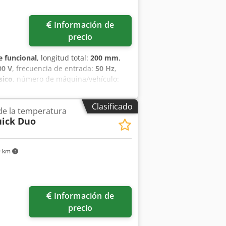
Información de
precio
 funcional
, longitud total:
200 mm
,
00 V
, frecuencia de entrada:
50 Hz
,
ásico
, número de máquina/vehículo:
de aire para salas de fermentación
ada para todas las salas de
Clasificado
de la temperatura
 regulable mediante termostato Rango
ick Duo
ción automática del agua ¡Larga vida
x 1700 mm (ancho x profundidad x alto)
V, enchufe CEE de 16 A NUEVO,
9 km
 servicio de piezas de repuesto
ones y puesta en marcha Base Servicio
quinaria para panaderías!
Información de
precio