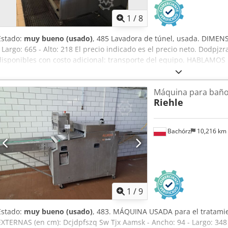
1
/
8
Estado:
muy bueno (usado)
, 485 Lavadora de túnel, usada. DIMEN
- Largo: 665 - Alto: 218 El precio indicado es el precio neto. Dodp
disponibles con costo adicional: transporte del equipo. HABLAM
UCRANIANO.
Máquina para baño 
Riehle
Bachórz
10,216 km
1
/
9
Estado:
muy bueno (usado)
, 483. MÁQUINA USADA para el tratami
EXTERNAS (en cm): Dcjdpfszq Sw Tjx Aamsk - Ancho: 94 - Largo: 348 (