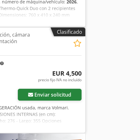
, número de máquina/vehículo:
2026
,
Thermo-Quick Duo con 2 recipientes
 Dimensiones: 760 x 410 x 240 mm
, limpiado con garantía y servicio de
Clasificado
ción, cámara
entación
EUR 4,500
precio fijo IVA no incluído
Enviar solicitud
ERACIÓN usada, marca Volmari.
NSIONES INTERNAS (en cm):
ho: 276 - Largo: 355 Opciones
 el precio neto. HABLAMOS INGLÉS,
nuestra oferta encontrará: hornos