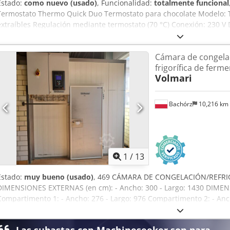
Estado:
como nuevo (usado)
, Funcionalidad:
totalmente funcional
Termostato Thermo Quick Duo Termostato para chocolate Modelo: 
extraíbles Regulación mediante termostato (70 °C) Conexión: 230 V
(ancho x profundidad x alto) Dodpozq U E Hefx Aamsck Equipo usado
repuestos.
Cámara de congela
frigorífica de ferm
Volmari
Bachórz
10,216 km
1
/
13
Estado:
muy bueno (usado)
, 469 CÁMARA DE CONGELACIÓN/REFRIG
DIMENSIONES EXTERNAS (en cm): - Ancho: 300 - Largo: 1430 DIME
Compartimento 1: - Ancho: 276 - Largo: 976 Compartimento 2: - Anc
disponibles con coste adicional: transporte. El precio indicado es
ALEMÁN, FRANCÉS, RUSO Y UCRANIANO. Dcsdpfx Aaezry Nyomsk En 
Las subastas con Machineseeker son para