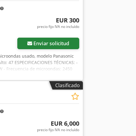
EUR 300
precio fijo IVA no incluído
Enviar solicitud
microondas usado, modelo Panasonic
Alto: 47 ESPECIFICACIONES TÉCNICAS: -
 W - Frecuencia de microondas: 2450
 50 Hz El precio indicado es el precio
porte del equipo. HABLAMOS INGLÉS,
Clasificado
EUR 6,000
precio fijo IVA no incluído