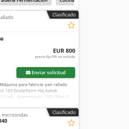
Clasificado
rallado
EUR 800
precio fijo IVA no incluído
Enviar solicitud
Máquina para fabricar pan rallado
to: 153 Dcsdpfxjzrn Haj Aamjk
5,5 kW - Alimentación: 400V 50Hz El
dicional: transporte del equipo.
Clasificado
, microondas
840