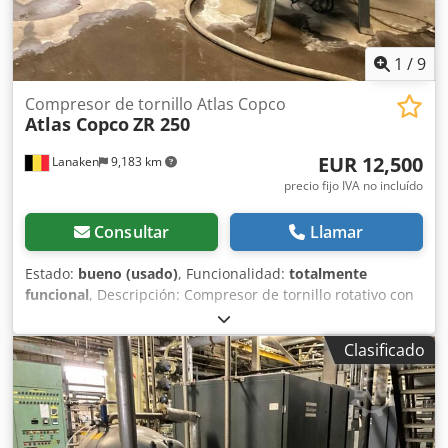
1
/
9
Compresor de tornillo Atlas Copco
Atlas Copco
ZR 250
EUR 12,500
Lanaken
9,183 km
precio fijo IVA no incluído
Consultar
Llamar
Estado:
bueno (usado)
, Funcionalidad:
totalmente
funcional
, Descripción: Compresor de tornillo rotativo con
secador de tambor ZR 250 1997 Crodpfx Ajvyrtdemhef
Características: Capacidad 7,50 bar Potencia 245 kW
Clasificado
Tensión 500 V