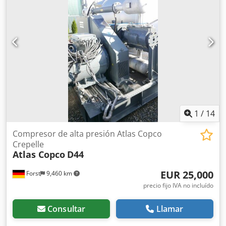
relevantes. Información financiera IVA/margen: Margen: El
precio mostrado incluye IVA (el IVA no es deducible para
empresas) Codpfx Amjvdcutshjrf
1
/
14
Compresor de alta presión Atlas Copco
Crepelle
Atlas Copco
D44
EUR 25,000
Forst
9,460 km
precio fijo IVA no incluído
Consultar
Llamar