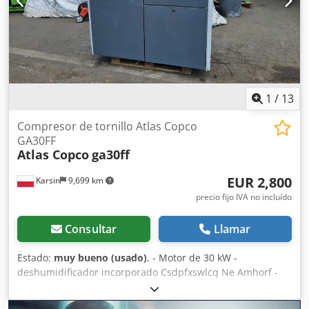
1
/
13
Compresor de tornillo Atlas Copco
GA30FF
Atlas Copco
ga30ff
EUR 2,800
Karsin
9,699 km
precio fijo IVA no incluído
Consultar
Llamar
Estado:
muy bueno (usado)
, - Motor de 30 kW -
deshumidificador incorporado Csdpfxswlcq Ne Amhorf -
Presión máxima de trabajo 7,5 bar