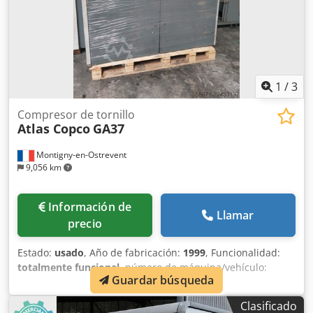
1
/
3
Compresor de tornillo
Atlas Copco
GA37
Montigny-en-Ostrevent
9,056 km
Información de
Llamar
precio
Estado:
usado
, Año de fabricación:
1999
, Funcionalidad:
totalmente funcional
, número de máquina/vehículo:
Guardar búsqueda
AII362754
, potencia:
37 kW (50.31 CV)
, presión de
funcionamiento:
7 bar
, Equipamiento:
compresor, placa
Clasificado
de características disponible, sistema de aire