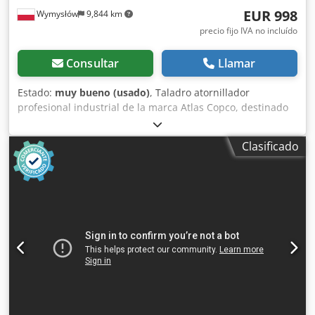
EUR 998
Wymysłów
9,844 km
precio fijo IVA no incluído
Consultar
Llamar
Estado:
muy bueno (usado)
, Taladro atornillador
profesional industrial de la marca Atlas Copco, destinado
para uso continuo en líneas de montaje y aplicaciones de
producción. Equipo de categoría industrial; no es un
Clasificado
producto de consumo masivo. Datos e información: •
Modelo: ETP STB34-06-106 • Alimentación: 18V CC • País de
fabricación: Suecia • Año de fabricación: 2021 • Diseño
ergonómico y bien equilibrado Cedpfx Asyc Rvasmhjrf •
Adaptado para montaje de precisión y trabajos en serie El
conjunto incluye: • Atornillador a batería Atlas Copco • 2x
batería de 18V Atlas Copco • Cargador Atlas Copco • Todo
tal como se muestra en las fotos Estado: Usado, en
funcionamiento, con signos normales de uso. Sin grietas ni
holguras. El equipo proviene de un desmontaje industrial.
Aplicaciones: • Producción • Montaje industrial • Líneas de
tecnología • Talleres profesionales Alternativa ideal frente