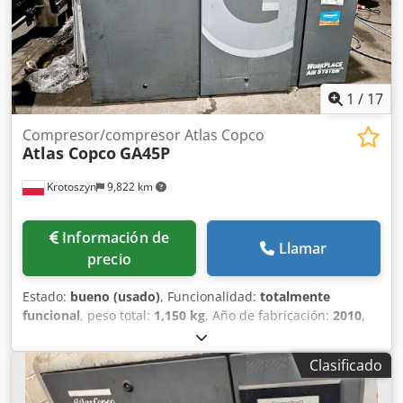
1
/
17
Compresor/compresor Atlas Copco
Atlas Copco
GA45P
Krotoszyn
9,822 km
Información de
Llamar
precio
Estado:
bueno (usado)
, Funcionalidad:
totalmente
funcional
, peso total:
1,150 kg
, Año de fabricación:
2010
,
Compresor/Compresor Atlas Copco GA45P Presión máxima
de trabajo admisible (MAWP) 7,8 bar/113 psi Capacidad
Clasificado
133,7 l/s 183,3 CFM 8,02 m³/min Cjdpjv Ey Tisfx Amhsrf
Voltaje 400 V 50 Hz Potencia 45kW/60HP 2985 rpm Peso