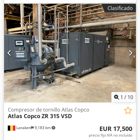
kW Tensión 500 V Crsdjvyrq Aspfx Amhsf
Clasificado
1
/
10
Compresor de tornillo Atlas Copco
Atlas Copco
ZR 315 VSD
EUR 17,500
Lanaken
9,183 km
precio fijo IVA no incluído