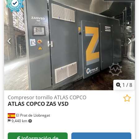
1
/
8
Compresor tornillo ATLAS COPCO
ATLAS COPCO
ZA5 VSD
El Prat de Llobregat
9,440 km
Información de