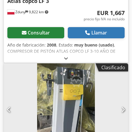
Atlas copco
LF 3
EUR 1,667
Zduny
9,822 km
precio fijo IVA no incluído
Consultar
Llamar
Año de fabricación:
2008
, Estado:
muy bueno (usado)
,
COMPRESOR DE PISTÓN ATLAS COPCO LF 3-10 AÑO DE
FABRICACIÓN: 2008 CAUDAL: 240 L/min MOTOR DE 2,2 kW
PRESIÓN: 10 BAR LA MÁQUINA FUNCIONA
Clasificado
PERFECTAMENTE. Crsdpfx Amjd Empiehjf