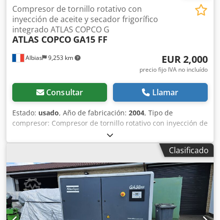
Compresor de tornillo rotativo con
inyección de aceite y secador frigorífico
integrado ATLAS COPCO G
ATLAS COPCO
GA15 FF
EUR 2,000
Albias
9,253 km
precio fijo IVA no incluído
Consultar
Llamar
Estado:
usado
, Año de fabricación:
2004
, Tipo de
compresor: Compresor de tornillo rotativo con inyección de
aceite y secador frigorífico integrado Potencia del motor:
15 kW (20 HP) Crjdowgca Tepfx Amhsf Alimentación: 380 V /
Clasificado
50 Hz Presión de funcionamiento: 7,5 bar Caudal de aire
libre (FAD): 798 m³/h (aprox. 13,3 m³/min) Nivel de ruido:
68 dB(A) Capacidad del depósito: 400 litros Dimensiones (L
× An × Al): 1000 × 660 × 1400 mm Peso: 450 kg
Refrigeración: Refrigerado por aire Secador integrado: Sí
Sistema de control: Elektronikon®