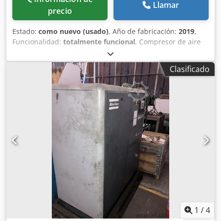
Llamar
precio
Estado:
como nuevo (usado)
, Año de fabricación:
2019
,
Funcionalidad:
totalmente funcional
, Compresor de aire
industrial Atlas Copco ZA5 VSD, con tecnología de
velocidad variable (VSD) y producción de aire totalmente
Clasificado
exento de aceite, certificado ISO 8573-1 Clase 0. Datos
técnicos: • Fabricante: Atlas Copco Crjdpfjznaxaox Amhef •
Modelo: ZA5 VSD • Año de fabricación: 2019 • Potencia
nominal total: 250 kW • Presión máxima de trabajo: 4 bar(e)
• Velocidad de rotación: 1.879 rpm • Peso bruto: 5.662 kg •
Tecnología: accionamiento de velocidad variable (VSD) •
Calidad del aire: exento de aceite, ISO 8573-1 Clase 0 •
Fabricado en Bélgica • Variador de frecuencia WEG •
Número de serie APF239403
1
/
4