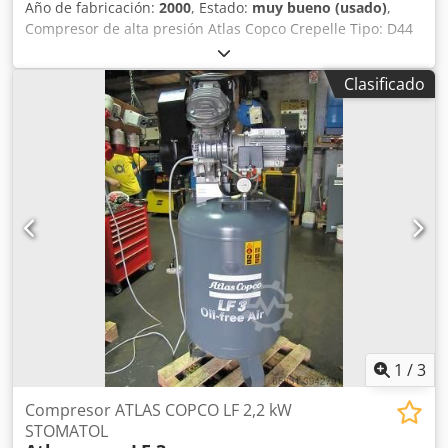
Año de fabricación:
2000
, Estado:
muy bueno (usado)
,
Compresor de alta presión Atlas Copco Crepelle Tipo: D44
Cjdpfx Ajf Hly Semhsrf Año de fabricación: 2000 Presión de
funcionamiento: 40 bares Potencia: 220 kW Velocidad de
Clasificado
rotación: 839 RPM El compresor puede ser inspeccionado
en cualquier momento.
1
/
3
Compresor ATLAS COPCO LF 2,2 kW
STOMATOL