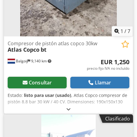
Modelo: SF8 + FF HC Año: 2016 Capacidad: 0,68m3/h
Potencia instalada: 7,4 kW Nivel de ruido: 63 dB Presión
máxima de trabajo: 9,75 bar Dimensiones de la máquina
LxAnxAl: 1.700x760x1.850 mm Crjdjv D Hayspfx Amhof Peso
de la máquina: 457 kg.
1
/
7
Compresor de pistón atlas copco 30kw
Atlas Copco
bt
EUR 1,250
Balgoij
9,140 km
precio fijo IVA no incluído
Consultar
Llamar
Estado:
listo para usar (usado)
, Atlas Copco compresor de
pistón 8.8 bar 30 kW / 40 CV. Dimensiones: 190x150x130
cm 19628 horas Nota: La información de esta página ha
sido obtenida y recopilada según nuestro mejor
Clasificado
conocimiento, pero no se puede garantizar la exactitud.
Por lo tanto, no constituye una representación ni un
contrato, y le recomendamos verificar todos los detalles