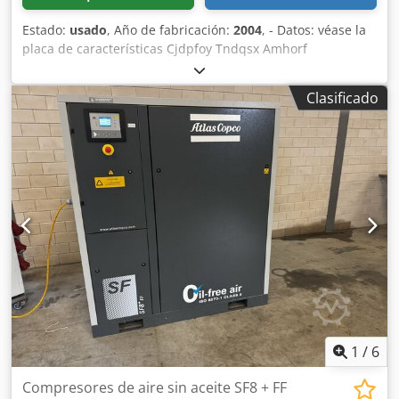
Estado:
usado
, Año de fabricación:
2004
, - Datos: véase la
placa de características Cjdpfoy Tndqsx Amhorf
Clasificado
1
/
6
Compresores de aire sin aceite SF8 + FF