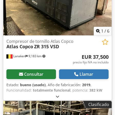
1
/
6
Compresor de tornillo Atlas Copco
Atlas Copco
ZR 315 VSD
EUR 37,500
Lanaken
9,183 km
precio fijo IVA no incluído
Consultar
Llamar
Estado:
bueno (usado)
, Año de fabricación:
2019
,
Funcionalidad:
totalmente funcional
, potencia:
382 kW
(519.37 CV)
, Descripción: Compresor de tornillo ZR315VSD
Características: Capacidad 8,60 bar Potencia 382 kW
Clasificado
Crjdpfovyq Rnox Amhjf Tensión 400 V y 500 V Horas de
funcionamiento en la última revisión: 7270