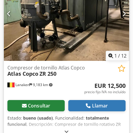
1
/
12
Compresor de tornillo Atlas Copco
Atlas Copco
ZR 250
EUR 12,500
Lanaken
9,183 km
precio fijo IVA no incluído
Consultar
Llamar
Estado:
bueno (usado)
, Funcionalidad:
totalmente
funcional
, Descripción: Compresor de tornillo rotativo ZR
250 1998 Características: Capacidad 7,50 bar Potencia 245