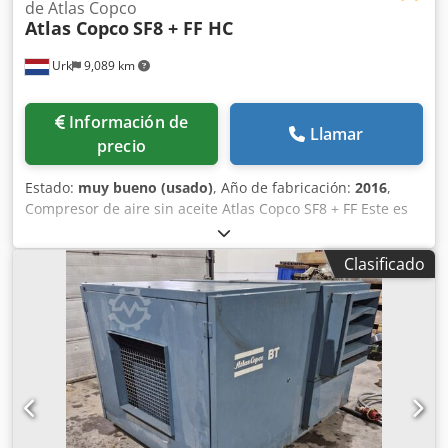
de Atlas Copco
Atlas Copco
SF8 + FF HC
Urk
9,089 km
Información de
Llamar
precio
Estado:
muy bueno (usado)
, Año de fabricación:
2016
,
Compresor de aire sin aceite Atlas Copco SF8 + FF Este es
un compresor de aire de tipo scroll sin aceite Atlas Copco
SF8+FF usado fabricado en 2016. Las unidades multiscroll
Clasificado
SF+ 8 ofrecen los beneficios y la flexibilidad de un sistema
modular que utiliza de dos a cuatro módulos de
compresor integrados en una carrocería. El Elektronikon®
monitorea continuamente el estado de cada elemento y
pone en marcha y detiene los elementos de compresión,
asegurando así que la salida de aire comprimido coincida
con la demanda de aire. Además, la calidad perfecta del
aire y la facilidad de uso de estas unidades garantizan un
proceso de producción superior. Fabricante: Atlas Copco