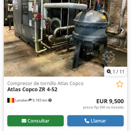
1
/
11
Compresor de tornillo Atlas Copco
Atlas Copco
ZR 4-52
EUR 9,500
Lanaken
9,183 km
precio fijo IVA no incluído
Consultar
Llamar