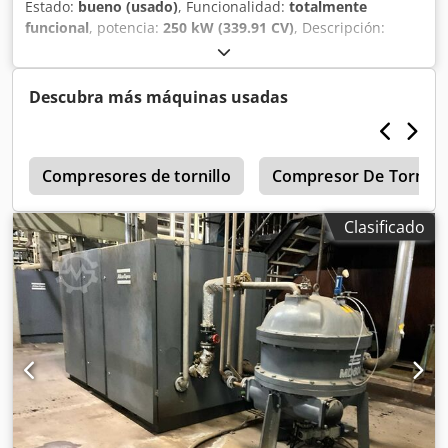
Estado:
bueno (usado)
, Funcionalidad:
totalmente
funcional
, potencia:
250 kW (339.91 CV)
, Descripción:
Compresor de tornillo ZR 4-52 con secador de tambor
Características: Capacidad 8,00 bar Potencia 250 kW
Tensión 500 V Cedpevyrlajfx Amhjrf Caudal de aire l/min
Descubra más máquinas usadas
634 Horas de funcionamiento en la última revisión: 50307
r
Compresores de tornillo
Compresor De Tornill
Clasificado