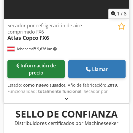
a equipos nuevos: Coste mucho menor manteniendo la
calidad Atlas Copco.
1
/
8
Secador por refrigeración de aire
comprimido FX6
Atlas Copco
FX6
Hohenems
9,636 km
Información de
Llamar
precio
Estado:
como nuevo (usado)
, Año de fabricación:
2019
,
Funcionalidad:
totalmente funcional
, Secador por
refrigeración Atlas Copco FX6, usado 2,34 m³/min
Cedpezrtbijfx Amhsrf 14 bares Año de fabricación: 2019
SELLO DE CONFIANZA
Distribuidores certificados por Machineseeker