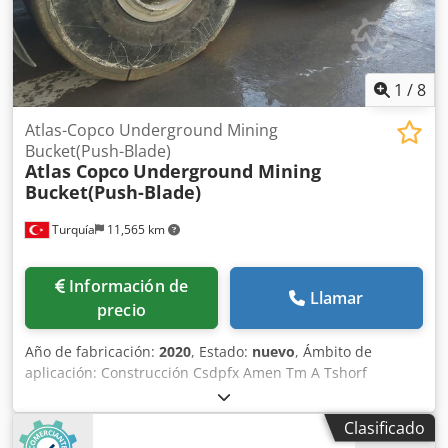
1
/
8
Atlas-Copco Underground Mining
Bucket(Push-Blade)
Atlas Copco
Underground Mining
Bucket(Push-Blade)
Turquía
11,565 km
Información de
Llamar
precio
Año de fabricación:
2020
, Estado:
nuevo
, Ámbito de
aplicación: Construcción Csdpfx Amen Tm A Tshorf
Accesorio adecuado para: Cargadores
Clasificado