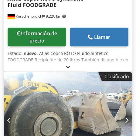
Fluid FOODGRADE
Korschenbroich
9,226 km
Información de
Llamar
precio
Estado:
nuevo
, Atlas Copco ROTO Fluido Sintético
FOODGRADE Recipiente de 20 litros También disponible en
envases de 5 litros Cjdpfx Amjvkf A Hjhsrf En stock Estamos
de vacaciones hasta el 06.01. Su consulta será procesada
Clasificado
después. La garantía y las devoluciones están excluidas de
este anuncio.