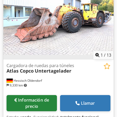
funcionamiento: 7 bar
1
/
13
Cargadora de ruedas para túneles
Atlas Copco
Untertagelader
Hessisch Oldendorf
9,330 km
Información de
Llamar
precio