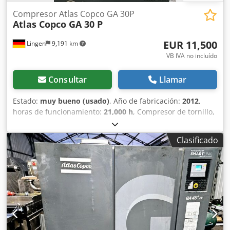
Compresor Atlas Copco GA 30P
Atlas Copco GA 30 P
EUR 11,500
Lingen
9,191 km
VB IVA no incluído
Consultar
Llamar
Estado:
muy bueno (usado)
, Año de fabricación:
2012
,
horas de funcionamiento:
21,000 h
, Compresor de tornillo,
tanque de aire comprimido, secador, separador de aceite,
ubicación en Mühlheim an der Ruhr Codpfewr Nnbox
Clasificado
Amherf