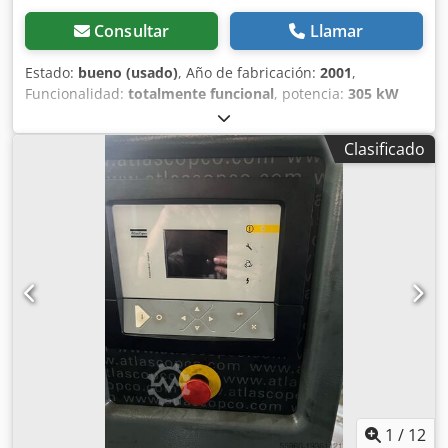
Consultar
Llamar
Estado:
bueno (usado)
, Año de fabricación:
2001
,
Funcionalidad:
totalmente funcional
, potencia:
305 kW
(414.68 CV)
, Descripción Compresor de tornillo rotativo con
secador de tambor ZR315VSD Cedpfxovyq Tps Amherf
Clasificado
Características Capacidad 8,60 bar Potencia 305 kW
Tensión 500 V Horas de funcionamiento en la última
revisión: 46383
1
/
12