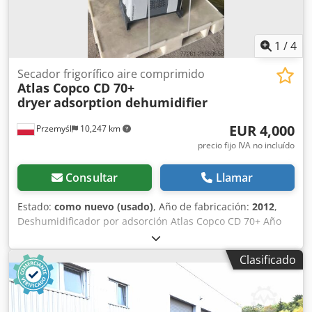
1
/
4
Secador frigorífico aire comprimido
Atlas Copco CD 70+
dryer
adsorption dehumidifier
EUR 4,000
Przemyśl
10,247 km
precio fijo IVA no incluído
Consultar
Llamar
Estado:
como nuevo (usado)
, Año de fabricación:
2012
,
Deshumidificador por adsorción Atlas Copco CD 70+ Año
de fabricación: 2012 Capacidad: 4.200 l/min Punto de rocío
a presión: -40 °C Codpfxoyzaams Amhsrf Caída de presión:
Clasificado
0,16 bar Presión máxima de trabajo: 14,5 bar Tamaños de
filtro: DD / PD 60 – DDp 60 Peso: 120 kg Dimensiones: 550
(L) × 364 (A) × 1479 (A) mm Temperatura del aire de
entrada: 35 °C Temperatura ambiente: 25 °C Presión de