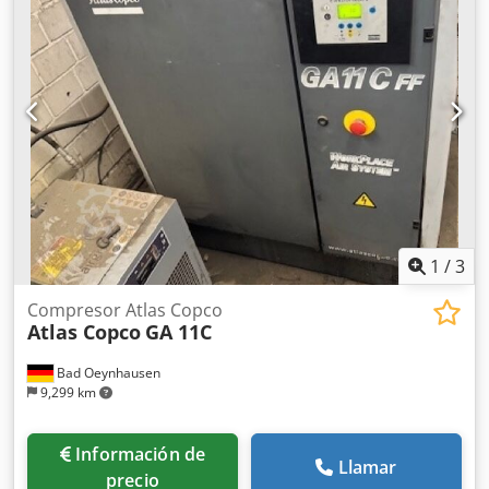
1150 kg Año de producción 2010 Dimensiones
2000x1000x1800mm
1
/
3
Compresor Atlas Copco
Atlas Copco
GA 11C
Bad Oeynhausen
9,299 km
Información de
Llamar
precio